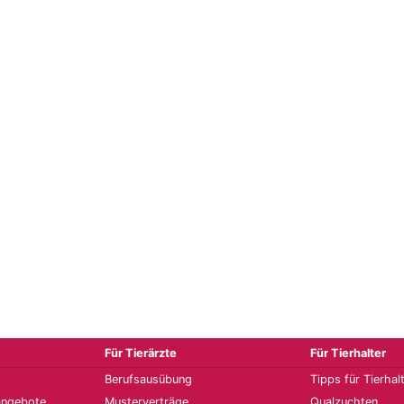
Für Tierärzte
Für Tierhalter
Berufsausübung
Tipps für Tierhal
angebote
Musterverträge
Qualzuchten