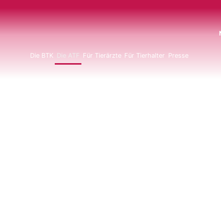
N
Die BTK
Die ATF
Für Tierärzte
Für Tierhalter
Presse