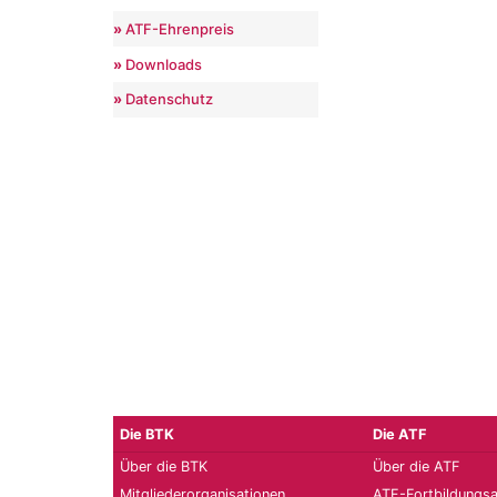
ATF-Ehrenpreis
Downloads
Datenschutz
Die BTK
Die ATF
Über die BTK
Über die ATF
Mitgliederorganisationen
ATF-Fortbildungs