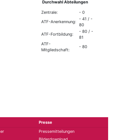
Durchwahl Abteilungen
Zentrale:
- 0
- 41 / -
ATF-Anerkennung:
80
- 80 / -
ATF-Fortbildung:
81
ATF-
- 80
Mitgliedschaft:
Presse
ter
Pressemitteilungen
Bilderdownload