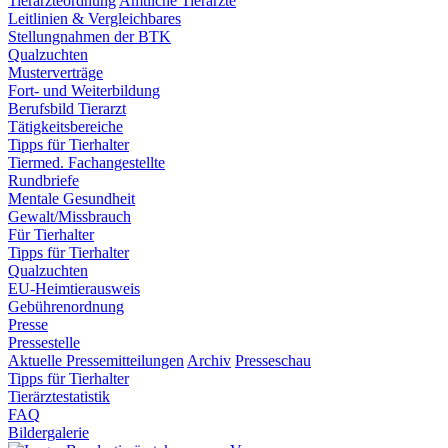
Tierärzteordnung
Amtliche Tierärzte
Leitlinien & Vergleichbares
Stellungnahmen der BTK
Qualzuchten
Musterverträge
Fort- und Weiterbildung
Berufsbild Tierarzt
Tätigkeitsbereiche
Tipps für Tierhalter
Tiermed. Fachangestellte
Rundbriefe
Mentale Gesundheit
Gewalt/Missbrauch
Für Tierhalter
Tipps für Tierhalter
Qualzuchten
EU-Heimtierausweis
Gebührenordnung
Presse
Pressestelle
Aktuelle Pressemitteilungen
Archiv
Presseschau
Tipps für Tierhalter
Tierärztestatistik
FAQ
Bildergalerie