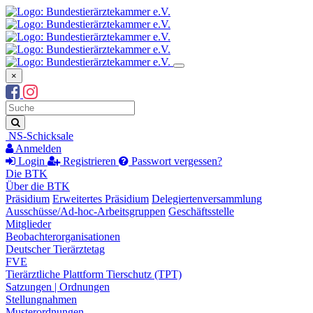
×
Suchbegriff
Suche
NS-Schicksale
Anmelden
Login
Registrieren
Passwort vergessen?
Die BTK
Über die BTK
Präsidium
Erweitertes Präsidium
Delegiertenversammlung
Ausschüsse/Ad-hoc-Arbeitsgruppen
Geschäftsstelle
Mitglieder
Beobachterorganisationen
Deutscher Tierärztetag
FVE
Tierärztliche Plattform Tierschutz (TPT)
Satzungen | Ordnungen
Stellungnahmen
Musterordnungen