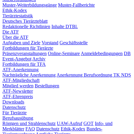
Muster-Weiterbildungsgänge
Muster-Fallberichte
Ethik-Kodex
Tierärztestatistik
Deutsches Tierärzteblatt
Redaktionelle Richtlinien
Inhalte DTBl.
Die ATF
Über die ATF
Aufgaben und Ziele
Vorstand
Geschäftsstelle
Fortbildungen für Tierärzte
Präsenzveranstaltungen
Online-Seminare
Anmeldebedingungen
DB
Event-Angebot
Archiv
Fortbildungen für TFA
ATF-Anerkennung
Nachträgliche Anerkennung
Anerkennung Berufsordnung TK NDS
ATF-Mitgliedschaft
Mitglied werden
Bestellungen
ATF-Newsletter
ATF-Ehrenpreis
Downloads
Datenschutz
Für Tierärzte
Berufsausübung
Röntgen und Strahlenschutz
UAW-Aufruf
GOT
Info- und
Merkblätter
FAQ
Datenschutz
Ethik-Kodex
Bundes-