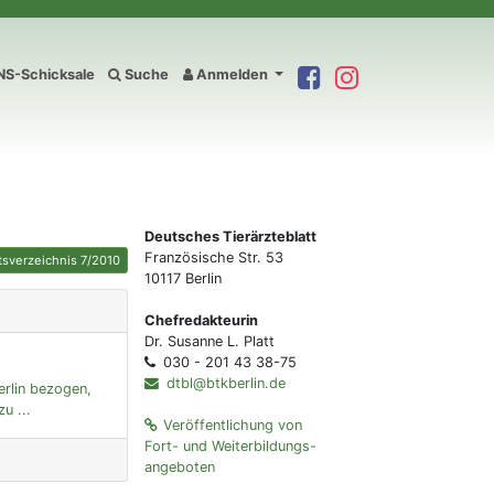
S-Schicksale
Suche
Anmelden
Deutsches Tierärzteblatt
Französische Str. 53
tsverzeichnis 7/2010
10117 Berlin
Chefredakteurin
Dr. Susanne L. Platt
030 - 201 43 38-75
dtbl@btkberlin.de
rlin bezogen,
u ...
Veröffentlichung von
Fort- und Weiterbildungs-
angeboten