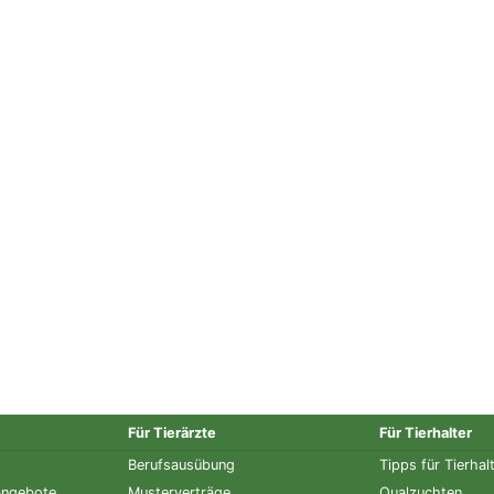
Für Tierärzte
Für Tierhalter
Berufsausübung
Tipps für Tierhal
angebote
Musterverträge
Qualzuchten