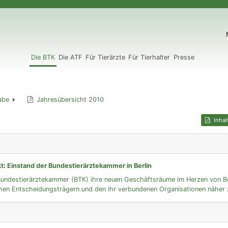
N
Die BTK
Die ATF
Für Tierärzte
Für Tierhalter
Presse
abe
Jahresübersicht 2010
Inhal
kt
:
Einstand der Bundestierärztekammer in Berlin
Bundestierärztekammer (BTK) ihre neuen Geschäftsräume im Herzen von Be
chen Entscheidungsträgern und den ihr verbundenen Organisationen näher z