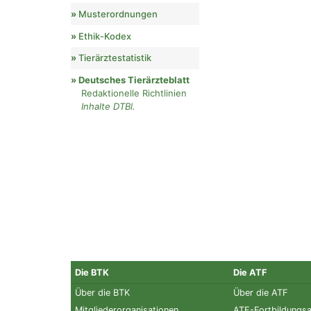
Musterordnungen
Ethik-Kodex
Tierärztestatistik
Deutsches Tierärzteblatt
Redaktionelle Richtlinien
Inhalte DTBl.
Die BTK
Die ATF
Über die BTK
Über die ATF
Mitgliederorganisationen
ATF-Fortbildungs