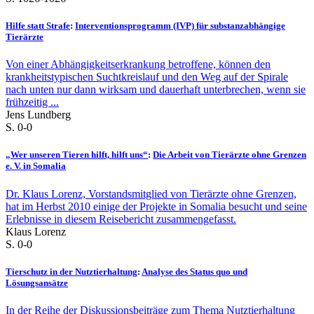
Hilfe statt Strafe
:
Interventionsprogramm (IVP) für substanzabhängige
Tierärzte
Von einer Abhängigkeitserkrankung betroffene, können den
krankheitstypischen Suchtkreislauf und den Weg auf der Spirale
nach unten nur dann wirksam und dauerhaft unterbrechen, wenn sie
frühzeitig ...
Jens Lundberg
S. 0-0
„Wer unseren Tieren hilft, hilft uns“
:
Die Arbeit von Tierärzte ohne Grenzen
e. V. in Somalia
Dr. Klaus Lorenz, Vorstandsmitglied von Tierärzte ohne Grenzen,
hat im Herbst 2010 einige der Projekte in Somalia besucht und seine
Erlebnisse in diesem Reisebericht zusammengefasst.
Klaus Lorenz
S. 0-0
Tierschutz in der Nutztierhaltung
:
Analyse des Status quo und
Lösungsansätze
In der Reihe der Diskussionsbeiträge zum Thema Nutztierhaltung