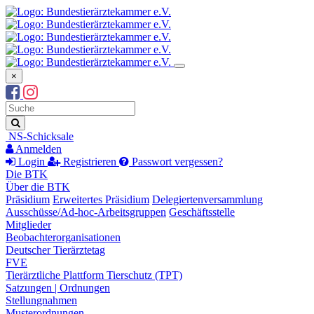
×
Suchbegriff
Suche
NS-Schicksale
Anmelden
Login
Registrieren
Passwort vergessen?
Die BTK
Über die BTK
Präsidium
Erweitertes Präsidium
Delegiertenversammlung
Ausschüsse/Ad-hoc-Arbeitsgruppen
Geschäftsstelle
Mitglieder
Beobachterorganisationen
Deutscher Tierärztetag
FVE
Tierärztliche Plattform Tierschutz (TPT)
Satzungen | Ordnungen
Stellungnahmen
Musterordnungen