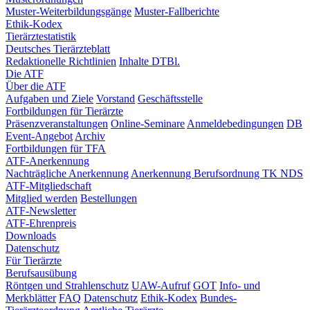
Muster-Weiterbildungsgänge
Muster-Fallberichte
Ethik-Kodex
Tierärztestatistik
Deutsches Tierärzteblatt
Redaktionelle Richtlinien
Inhalte DTBl.
Die ATF
Über die ATF
Aufgaben und Ziele
Vorstand
Geschäftsstelle
Fortbildungen für Tierärzte
Präsenzveranstaltungen
Online-Seminare
Anmeldebedingungen
DB
Event-Angebot
Archiv
Fortbildungen für TFA
ATF-Anerkennung
Nachträgliche Anerkennung
Anerkennung Berufsordnung TK NDS
ATF-Mitgliedschaft
Mitglied werden
Bestellungen
ATF-Newsletter
ATF-Ehrenpreis
Downloads
Datenschutz
Für Tierärzte
Berufsausübung
Röntgen und Strahlenschutz
UAW-Aufruf
GOT
Info- und
Merkblätter
FAQ
Datenschutz
Ethik-Kodex
Bundes-