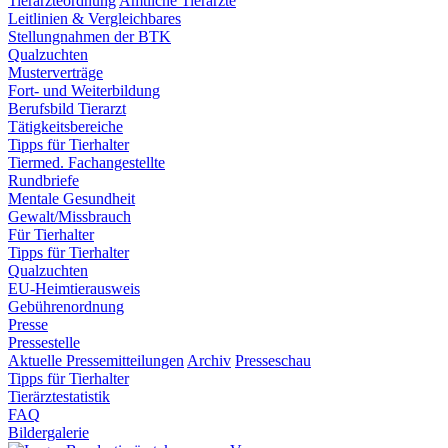
Tierärzteordnung
Amtliche Tierärzte
Leitlinien & Vergleichbares
Stellungnahmen der BTK
Qualzuchten
Musterverträge
Fort- und Weiterbildung
Berufsbild Tierarzt
Tätigkeitsbereiche
Tipps für Tierhalter
Tiermed. Fachangestellte
Rundbriefe
Mentale Gesundheit
Gewalt/Missbrauch
Für Tierhalter
Tipps für Tierhalter
Qualzuchten
EU-Heimtierausweis
Gebührenordnung
Presse
Pressestelle
Aktuelle Pressemitteilungen
Archiv
Presseschau
Tipps für Tierhalter
Tierärztestatistik
FAQ
Bildergalerie