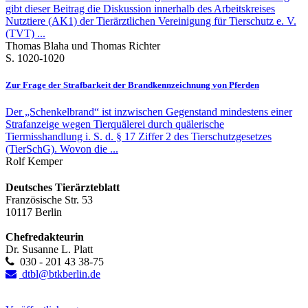
gibt dieser Beitrag die Diskussion innerhalb des Arbeitskreises
Nutztiere (AK1) der Tierärztlichen Vereinigung für Tierschutz e. V.
(TVT) ...
Thomas Blaha und Thomas Richter
S. 1020-1020
Zur Frage der Strafbarkeit der Brandkennzeichnung von Pferden
Der „Schenkelbrand“ ist inzwischen Gegenstand mindestens einer
Strafanzeige wegen Tierquälerei durch quälerische
Tiermisshandlung i. S. d. § 17 Ziffer 2 des Tierschutzgesetzes
(TierSchG). Wovon die ...
Rolf Kemper
Deutsches Tierärzteblatt
Französische Str. 53
10117 Berlin
Chefredakteurin
Dr. Susanne L. Platt
030 - 201 43 38-75
dtbl@btkberlin.de