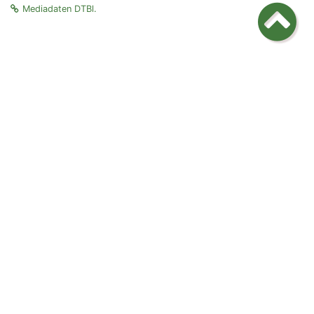
Mediadaten DTBl.
Die BTK
Die ATF
Für Tierärzte
Für Tierhalter