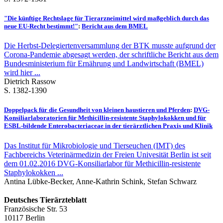
"Die künftige Rechtslage für Tierarzneimittel wird maßgeblich durch das
neue EU-Recht bestimmt!"
:
Bericht aus dem BMEL
Die Herbst-Delegiertenversammlung der BTK musste aufgrund der
Corona-Pandemie abgesagt werden, der schriftliche Bericht aus dem
Bundesministerium für Ernährung und Landwirtschaft (BMEL)
wird hier ...
Dietrich Rassow
S. 1382-1390
Doppelpack für die Gesundheit von kleinen haustieren und Pferden
:
DVG-
Konsiliarlaboratorien für Methicillin-resistente Staphylokokken und für
ESBL-bildende Enterobacteriaceae in der tierärztlichen Praxis und Klinik
Das Institut für Mikrobiologie und Tierseuchen (IMT) des
Fachbereichs Veterinärmedizin der Freien Univesität Berlin ist seit
dem 01.02.2016 DVG-Konsiliarlabor für Methicillin-resistente
Staphylokokken ...
Antina Lübke-Becker, Anne-Kathrin Schink, Stefan Schwarz
Deutsches Tierärzteblatt
Französische Str. 53
10117 Berlin