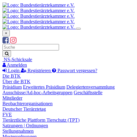
×
Suchbegriff
Suche
NS-Schicksale
Anmelden
Login
Registrieren
Passwort vergessen?
Die BTK
Über die BTK
Präsidium
Erweitertes Präsidium
Delegiertenversammlung
Ausschüsse/Ad-hoc-Arbeitsgruppen
Geschäftsstelle
Mitglieder
Beobachterorganisationen
Deutscher Tierärztetag
FVE
Tierärztliche Plattform Tierschutz (TPT)
Satzungen | Ordnungen
Stellungnahmen
Musterordnungen