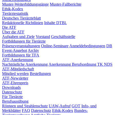
Muster-Weiterbildungsgänge
Muster-Fallberichte
Ethik-Kodex
Tierärztestatistik
Deutsches Tierärzteblatt
Redaktionelle Richtlinien
Inhalte DTBl.
Die ATF
Über die ATF
Aufgaben und Ziele
Vorstand
Geschäftsstelle
Fortbildungen für Tierärzte
Präsenzveranstaltungen
Online-Seminare
Anmeldebedingungen
DB
Event-Angebot
Archiv
Fortbildungen für TFA
ATF-Anerkennung
Nachträgliche Anerkennung
Anerkennung Berufsordnung TK NDS
ATF-Mitgliedschaft
Mitglied werden
Bestellungen
ATF-Newsletter
ATF-Ehrenpreis
Downloads
Datenschutz
Für Tierärzte
Berufsausübung
Röntgen und Strahlenschutz
UAW-Aufruf
GOT
Info- und
Merkblätter
FAQ
Datenschutz
Ethik-Kodex
Bundes-