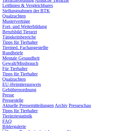
Tierärzteordnung
Amtliche Tierärzte
Leitlinien & Vergleichbares
Stellungnahmen der BTK
Qualzuchten
Musterverträge
Fort- und Weiterbildung
Berufsbild Tierarzt
Tätigkeitsbereiche
Tipps für Tierhalter
Tiermed. Fachangestellte
Rundbriefe
Mentale Gesundheit
Gewalt/Missbrauch
Für Tierhalter
Tipps für Tierhalter
Qualzuchten
EU-Heimtierausweis
Gebührenordnung
Presse
Pressestelle
Aktuelle Pressemitteilungen
Archiv
Presseschau
Tipps für Tierhalter
Tierärztestatistik
FAQ
Bildergalerie