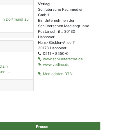
Verlag
Schlütersche Fachmedien
GmbH
5 in Dortmund zu
Ein Unternehmen der
Schlüterschen Mediengruppe
Postanschrift: 30130
Hannover
Hans-Böckler-Allee 7
30173 Hannover
0511 - 8550-0
www.schluetersche.de
www.vetline.de
dizin
nd ...
Mediadaten DTBl.
Presse