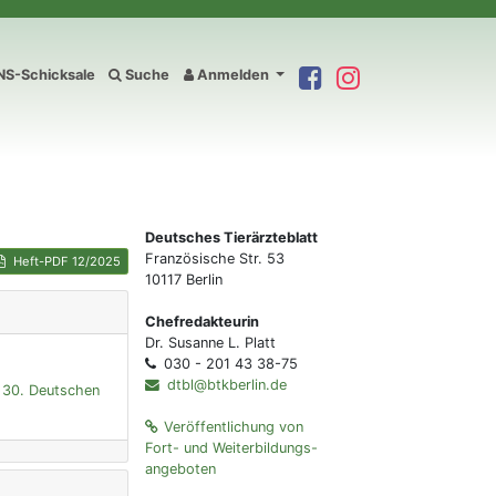
S-Schicksale
Suche
Anmelden
Deutsches Tierärzteblatt
Französische Str. 53
Heft-PDF 12/2025
10117 Berlin
Chefredakteurin
Dr. Susanne L. Platt
030 - 201 43 38-75
dtbl@btkberlin.de
s 30. Deutschen
Veröffentlichung von
Fort- und Weiterbildungs-
angeboten