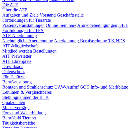
Die ATF
Über die ATF
Aufgaben und Ziele
Vorstand
Geschäftsstelle
Fortbildungen für Tierärzte
Präsenzveranstaltungen
Online-Seminare
Anmeldebedingungen
DB E
Fortbildungen für TFA
ATF-Anerkennung
Nachträgliche Anerkennung
Anerkennung Berufsordnung TK NDS
ATF-Mitgliedschaft
Mitglied werden
Bestellungen
ATF-Newsletter
ATF-Ehrenpreis
Downloads
Datenschutz
Für Tierärzte
Berufsausübung
Röntgen und Strahlenschutz
UAW-Aufruf
GOT
Info- und Merkblätte
Leitlinien & Vergleichbares
Stellungnahmen der BTK
Qualzuchten
Musterverträge
Fort- und Weiterbildung
Berufsbild Tierarzt
Tätigkeitsbereiche