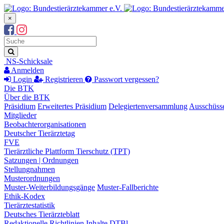
×
Suchbegriff
Suche
NS-Schicksale
Anmelden
Login
Registrieren
Passwort vergessen?
Die BTK
Über die BTK
Präsidium
Erweitertes Präsidium
Delegiertenversammlung
Ausschüss
Mitglieder
Beobachterorganisationen
Deutscher Tierärztetag
FVE
Tierärztliche Plattform Tierschutz (TPT)
Satzungen | Ordnungen
Stellungnahmen
Musterordnungen
Muster-Weiterbildungsgänge
Muster-Fallberichte
Ethik-Kodex
Tierärztestatistik
Deutsches Tierärzteblatt
Redaktionelle Richtlinien
Inhalte DTBl.