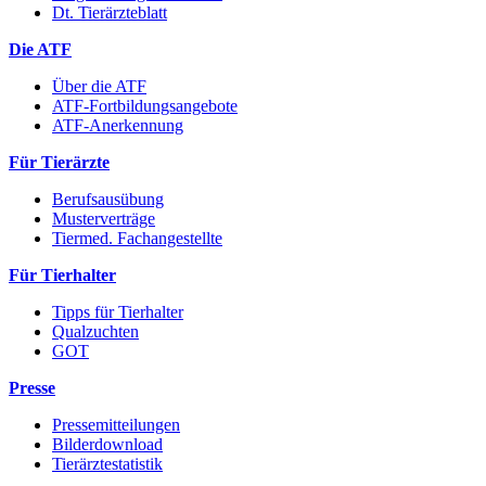
Dt. Tierärzteblatt
Die ATF
Über die ATF
ATF-Fortbildungsangebote
ATF-Anerkennung
Für Tierärzte
Berufsausübung
Musterverträge
Tiermed. Fachangestellte
Für Tierhalter
Tipps für Tierhalter
Qualzuchten
GOT
Presse
Pressemitteilungen
Bilderdownload
Tierärztestatistik