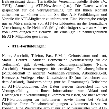
Beitragseinzug durch Tierärztliche Verrechnungsstelle Heide r.V.,
TVH), Anmeldung ATF-Newsletter (s.u.). Die Daten werden
gespeichert für die Vertragserfüllung, um mit Ihnen Kontakt
aufnehmen zu können und um Sie über ATF-Fortbildungen und
Vorteile für ATF-Mitglieder zu informieren. Eine Weitergabe erfolgt
nur an Mitveranstalter von ATF-Fortbildungen, an die Tierärztliche
Verrechnungsstelle Heide r.V. (Mitgliedsbeiträge) sowie an Anbieter
von Fortbildungen für Tierärzte, die ermäßigte Teilnahmegebühren
für ATF-Mitglieder gewähren.
ATF-Fortbildungen:
Name, Anschrift, Telefon, Fax, E-Mail, Geburtsdatum und –ort,
Status „Tierarzt / Student Tiermedizin" (Voraussetzung für die
Teilnahme), ggf. abweichender Rechnungsempfänger (Name,
Anschrift), Voraussetzungen für ermäßigte Teilnahmegebühren
(Mitgliedschaft in anderen Verbänden/Vereinen, Arbeitslosigkeit,
Elternzeit), Vorliegen einer Umsatzsteuer-ID (nur Teilnehmer aus
dem Ausland), Bankverbindung (nur bei Erstattungen), Teilnahme
an ATF-Fortbildungen. Die Daten werden gespeichert für die
Vertragserfüllung, um Ihnen Informationen zum Ablauf und
Unterlagen zur Veranstaltung zukommen zu lassen, Sie über weitere
ATF-Fortbildungen zu informieren sowie Ihnen bei Verlust
Duplikate Ihrer Teilnahmebestätigungen zukommen lassen zu
können. Eine Weitergabe erfolgt nur an Mitveranstalter von ATF-