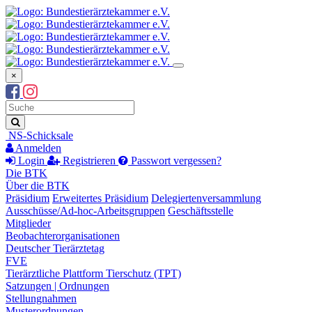
×
Suchbegriff
Suche
NS-Schicksale
Anmelden
Login
Registrieren
Passwort vergessen?
Die BTK
Über die BTK
Präsidium
Erweitertes Präsidium
Delegiertenversammlung
Ausschüsse/Ad-hoc-Arbeitsgruppen
Geschäftsstelle
Mitglieder
Beobachterorganisationen
Deutscher Tierärztetag
FVE
Tierärztliche Plattform Tierschutz (TPT)
Satzungen | Ordnungen
Stellungnahmen
Musterordnungen