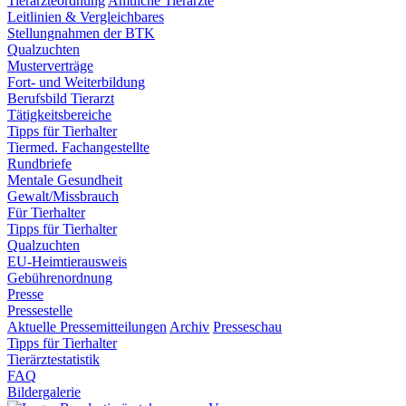
Tierärzteordnung
Amtliche Tierärzte
Leitlinien & Vergleichbares
Stellungnahmen der BTK
Qualzuchten
Musterverträge
Fort- und Weiterbildung
Berufsbild Tierarzt
Tätigkeitsbereiche
Tipps für Tierhalter
Tiermed. Fachangestellte
Rundbriefe
Mentale Gesundheit
Gewalt/Missbrauch
Für Tierhalter
Tipps für Tierhalter
Qualzuchten
EU-Heimtierausweis
Gebührenordnung
Presse
Pressestelle
Aktuelle Pressemitteilungen
Archiv
Presseschau
Tipps für Tierhalter
Tierärztestatistik
FAQ
Bildergalerie