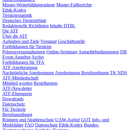
Muster-Weiterbildungsgänge
Muster-Fallberichte
Ethik-Kodex
Tierärztestatistik
Deutsches Tierärzteblatt
Redaktionelle Richtlinien
Inhalte DTBl.
Die ATF
Über die ATF
Aufgaben und Ziele
Vorstand
Geschäftsstelle
Fortbildungen für Tierärzte
Präsenzveranstaltungen
Online-Seminare
Anmeldebedingungen
DB
Event-Angebot
Archiv
Fortbildungen für TFA
ATF-Anerkennung
Nachträgliche Anerkennung
Anerkennung Berufsordnung TK NDS
ATF-Mitgliedschaft
Mitglied werden
Bestellungen
ATF-Newsletter
ATF-Ehrenpreis
Downloads
Datenschutz
Für Tierärzte
Berufsausübung
Röntgen und Strahlenschutz
UAW-Aufruf
GOT
Info- und
Merkblätter
FAQ
Datenschutz
Ethik-Kodex
Bundes-