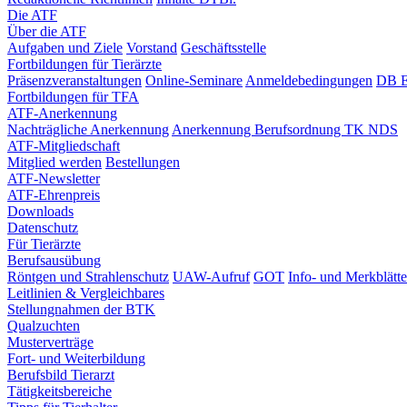
Die ATF
Über die ATF
Aufgaben und Ziele
Vorstand
Geschäftsstelle
Fortbildungen für Tierärzte
Präsenzveranstaltungen
Online-Seminare
Anmeldebedingungen
DB E
Fortbildungen für TFA
ATF-Anerkennung
Nachträgliche Anerkennung
Anerkennung Berufsordnung TK NDS
ATF-Mitgliedschaft
Mitglied werden
Bestellungen
ATF-Newsletter
ATF-Ehrenpreis
Downloads
Datenschutz
Für Tierärzte
Berufsausübung
Röntgen und Strahlenschutz
UAW-Aufruf
GOT
Info- und Merkblätte
Leitlinien & Vergleichbares
Stellungnahmen der BTK
Qualzuchten
Musterverträge
Fort- und Weiterbildung
Berufsbild Tierarzt
Tätigkeitsbereiche