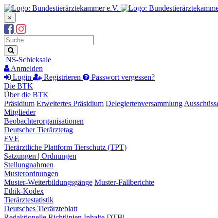
×
Suchbegriff
Suche
NS-Schicksale
Anmelden
Login
Registrieren
Passwort vergessen?
Die BTK
Über die BTK
Präsidium
Erweitertes Präsidium
Delegiertenversammlung
Ausschüss
Mitglieder
Beobachterorganisationen
Deutscher Tierärztetag
FVE
Tierärztliche Plattform Tierschutz (TPT)
Satzungen | Ordnungen
Stellungnahmen
Musterordnungen
Muster-Weiterbildungsgänge
Muster-Fallberichte
Ethik-Kodex
Tierärztestatistik
Deutsches Tierärzteblatt
Redaktionelle Richtlinien
Inhalte DTBl.