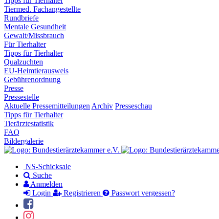
Tipps für Tierhalter
Tiermed. Fachangestellte
Rundbriefe
Mentale Gesundheit
Gewalt/Missbrauch
Für Tierhalter
Tipps für Tierhalter
Qualzuchten
EU-Heimtierausweis
Gebührenordnung
Presse
Pressestelle
Aktuelle Pressemitteilungen
Archiv
Presseschau
Tipps für Tierhalter
Tierärztestatistik
FAQ
Bildergalerie
NS-Schicksale
Suche
Anmelden
Login
Registrieren
Passwort vergessen?