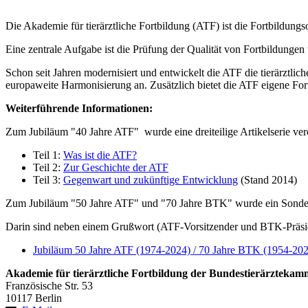
Die Akademie für tierärztliche Fortbildung (ATF) ist die Fortbildun
Eine zentrale Aufgabe ist die Prüfung der Qualität von Fortbildunge
Schon seit Jahren modernisiert und entwickelt die ATF die tierärztlich
europaweite Harmonisierung an. Zusätzlich bietet die ATF eigene For
Weiterführende Informationen:
Zum Jubiläum "40 Jahre ATF" wurde eine dreiteilige Artikelserie verö
Teil 1:
Was ist die ATF?
Teil 2:
Zur Geschichte der ATF
Teil 3:
Gegenwart und zukünftige Entwicklung
(Stand 2014)
Zum Jubiläum "50 Jahre ATF" und "70 Jahre BTK" wurde ein Sonderhef
Darin sind neben einem Grußwort (ATF-Vorsitzender und BTK-Präsiden
Jubiläum 50 Jahre ATF (1974-2024) / 70 Jahre BTK (1954-20
Akademie für tierärztliche Fortbildung der Bundestierärztekam
Französische Str. 53
10117 Berlin