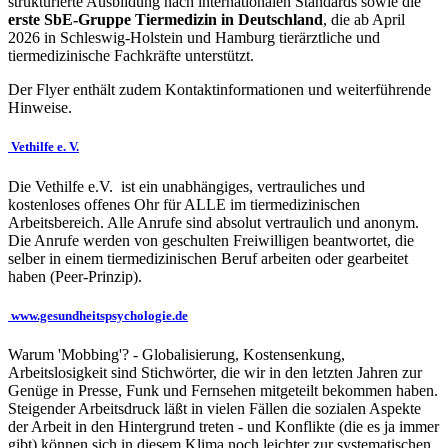
strukturierte Ausbildung nach internationalen Standards sowie die
erste SbE-Gruppe Tiermedizin in Deutschland
, die ab April
2026 in Schleswig-Holstein und Hamburg tierärztliche und
tiermedizinische Fachkräfte unterstützt.
Der Flyer enthält zudem Kontaktinformationen und weiterführende
Hinweise.
Vethilfe e. V.
Die Vethilfe e.V. ist ein unabhängiges, vertrauliches und
kostenloses offenes Ohr für ALLE im tiermedizinischen
Arbeitsbereich. Alle Anrufe sind absolut vertraulich und anonym.
Die Anrufe werden von geschulten Freiwilligen beantwortet, die
selber in einem tiermedizinischen Beruf arbeiten oder gearbeitet
haben (Peer-Prinzip).
www.gesundheitspsychologie.de
Warum 'Mobbing'? - Globalisierung, Kostensenkung,
Arbeitslosigkeit sind Stichwörter, die wir in den letzten Jahren zur
Genüge in Presse, Funk und Fernsehen mitgeteilt bekommen haben.
Steigender Arbeitsdruck läßt in vielen Fällen die sozialen Aspekte
der Arbeit in den Hintergrund treten - und Konflikte (die es ja immer
gibt) können sich in diesem Klima noch leichter zur systematischen