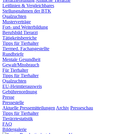
Tierärzteordnung
Amtliche Tierärzte
Leitlinien & Vergleichbares
Stellungnahmen der BTK
Qualzuchten
Musterverträge
Fort- und Weiterbildung
Berufsbild Tierarzt
Tätigkeitsbereiche
Tipps für Tierhalter
Tiermed. Fachangestellte
Rundbriefe
Mentale Gesundheit
Gewalt/Missbrauch
Für Tierhalter
Tipps für Tierhalter
Qualzuchten
EU-Heimtierausweis
Gebührenordnung
Presse
Pressestelle
Aktuelle Pressemitteilungen
Archiv
Presseschau
Tipps für Tierhalter
Tierärztestatistik
FAQ
Bildergalerie