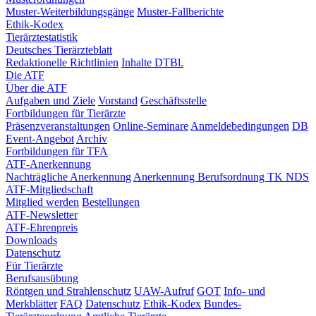
Muster-Weiterbildungsgänge
Muster-Fallberichte
Ethik-Kodex
Tierärztestatistik
Deutsches Tierärzteblatt
Redaktionelle Richtlinien
Inhalte DTBl.
Die ATF
Über die ATF
Aufgaben und Ziele
Vorstand
Geschäftsstelle
Fortbildungen für Tierärzte
Präsenzveranstaltungen
Online-Seminare
Anmeldebedingungen
DB
Event-Angebot
Archiv
Fortbildungen für TFA
ATF-Anerkennung
Nachträgliche Anerkennung
Anerkennung Berufsordnung TK NDS
ATF-Mitgliedschaft
Mitglied werden
Bestellungen
ATF-Newsletter
ATF-Ehrenpreis
Downloads
Datenschutz
Für Tierärzte
Berufsausübung
Röntgen und Strahlenschutz
UAW-Aufruf
GOT
Info- und
Merkblätter
FAQ
Datenschutz
Ethik-Kodex
Bundes-