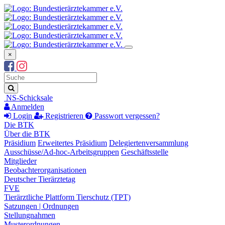
×
Suchbegriff
Suche
NS-Schicksale
Anmelden
Login
Registrieren
Passwort vergessen?
Die BTK
Über die BTK
Präsidium
Erweitertes Präsidium
Delegiertenversammlung
Ausschüsse/Ad-hoc-Arbeitsgruppen
Geschäftsstelle
Mitglieder
Beobachterorganisationen
Deutscher Tierärztetag
FVE
Tierärztliche Plattform Tierschutz (TPT)
Satzungen | Ordnungen
Stellungnahmen
Musterordnungen