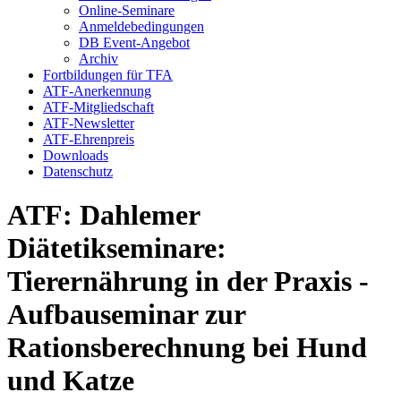
Online-Seminare
Anmeldebedingungen
DB Event-Angebot
Archiv
Fortbildungen für TFA
ATF-Anerkennung
ATF-Mitgliedschaft
ATF-Newsletter
ATF-Ehrenpreis
Downloads
Datenschutz
ATF: Dahlemer
Diätetikseminare:
Tierernährung in der Praxis -
Aufbauseminar zur
Rationsberechnung bei Hund
und Katze