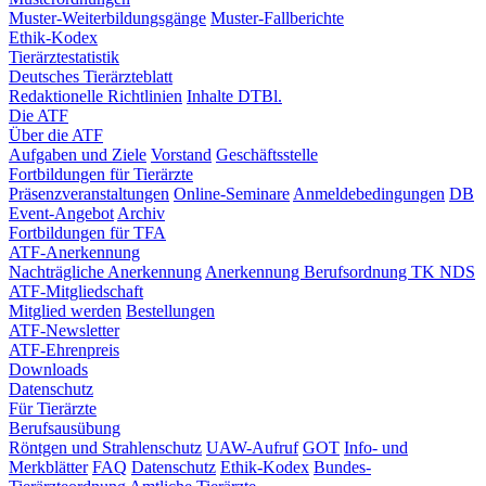
Muster-Weiterbildungsgänge
Muster-Fallberichte
Ethik-Kodex
Tierärztestatistik
Deutsches Tierärzteblatt
Redaktionelle Richtlinien
Inhalte DTBl.
Die ATF
Über die ATF
Aufgaben und Ziele
Vorstand
Geschäftsstelle
Fortbildungen für Tierärzte
Präsenzveranstaltungen
Online-Seminare
Anmeldebedingungen
DB
Event-Angebot
Archiv
Fortbildungen für TFA
ATF-Anerkennung
Nachträgliche Anerkennung
Anerkennung Berufsordnung TK NDS
ATF-Mitgliedschaft
Mitglied werden
Bestellungen
ATF-Newsletter
ATF-Ehrenpreis
Downloads
Datenschutz
Für Tierärzte
Berufsausübung
Röntgen und Strahlenschutz
UAW-Aufruf
GOT
Info- und
Merkblätter
FAQ
Datenschutz
Ethik-Kodex
Bundes-