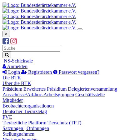
×
Suchbegriff
Suche
NS-Schicksale
Anmelden
Login
Registrieren
Passwort vergessen?
Die BTK
Über die BTK
Präsidium
Erweitertes Präsidium
Delegiertenversammlung
Ausschüsse/Ad-hoc-Arbeitsgruppen
Geschäftsstelle
Mitglieder
Beobachterorganisationen
Deutscher Tierärztetag
FVE
Tierärztliche Plattform Tierschutz (TPT)
Satzungen | Ordnungen
Stellungnahmen
Musterordnungen