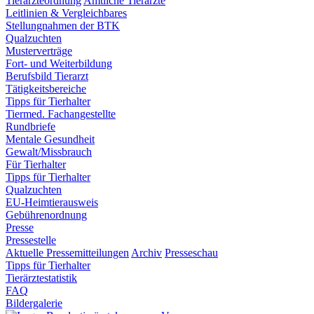
Tierärzteordnung
Amtliche Tierärzte
Leitlinien & Vergleichbares
Stellungnahmen der BTK
Qualzuchten
Musterverträge
Fort- und Weiterbildung
Berufsbild Tierarzt
Tätigkeitsbereiche
Tipps für Tierhalter
Tiermed. Fachangestellte
Rundbriefe
Mentale Gesundheit
Gewalt/Missbrauch
Für Tierhalter
Tipps für Tierhalter
Qualzuchten
EU-Heimtierausweis
Gebührenordnung
Presse
Pressestelle
Aktuelle Pressemitteilungen
Archiv
Presseschau
Tipps für Tierhalter
Tierärztestatistik
FAQ
Bildergalerie