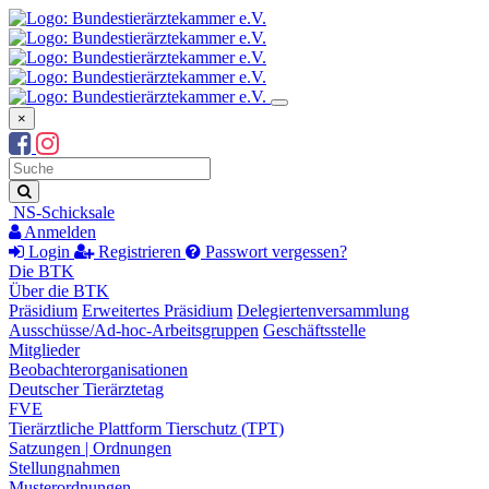
×
Suchbegriff
Suche
NS-Schicksale
Anmelden
Login
Registrieren
Passwort vergessen?
Die BTK
Über die BTK
Präsidium
Erweitertes Präsidium
Delegiertenversammlung
Ausschüsse/Ad-hoc-Arbeitsgruppen
Geschäftsstelle
Mitglieder
Beobachterorganisationen
Deutscher Tierärztetag
FVE
Tierärztliche Plattform Tierschutz (TPT)
Satzungen | Ordnungen
Stellungnahmen
Musterordnungen