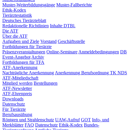
Muster-Weiterbildungsgänge
Muster-Fallberichte
Ethik-Kodex
Tierärztestatistik
Deutsches Tierärzteblatt
Redaktionelle Richtlinien
Inhalte DTBl.
Die ATF
Über die ATF
Aufgaben und Ziele
Vorstand
Geschäftsstelle
Fortbildungen für Tierärzte
Präsenzveranstaltungen
Online-Seminare
Anmeldebedingungen
DB
Event-Angebot
Archiv
Fortbildungen für TFA
ATF-Anerkennung
Nachträgliche Anerkennung
Anerkennung Berufsordnung TK NDS
ATF-Mitgliedschaft
Mitglied werden
Bestellungen
ATF-Newsletter
ATF-Ehrenpreis
Downloads
Datenschutz
Für Tierärzte
Berufsausübung
Röntgen und Strahlenschutz
UAW-Aufruf
GOT
Info- und
Merkblätter
FAQ
Datenschutz
Ethik-Kodex
Bundes-