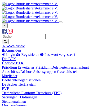
×
Suchbegriff
Suche
NS-Schicksale
Anmelden
Login
Registrieren
Passwort vergessen?
Die BTK
Über die BTK
Präsidium
Erweitertes Präsidium
Delegiertenversammlung
Ausschüsse/Ad-hoc-Arbeitsgruppen
Geschäftsstelle
Mitglieder
Beobachterorganisationen
Deutscher Tierärztetag
FVE
Tierärztliche Plattform Tierschutz (TPT)
Satzungen | Ordnungen
Stellungnahmen
Musterordnungen