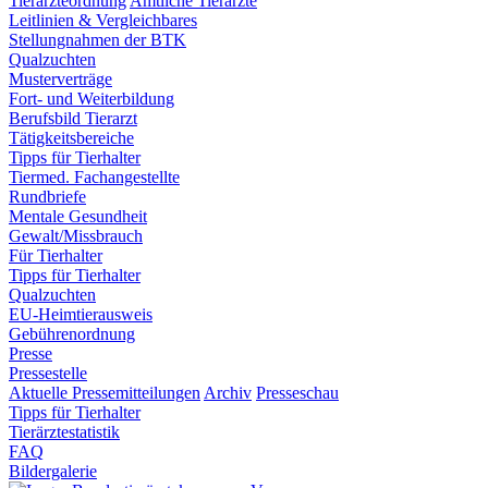
Tierärzteordnung
Amtliche Tierärzte
Leitlinien & Vergleichbares
Stellungnahmen der BTK
Qualzuchten
Musterverträge
Fort- und Weiterbildung
Berufsbild Tierarzt
Tätigkeitsbereiche
Tipps für Tierhalter
Tiermed. Fachangestellte
Rundbriefe
Mentale Gesundheit
Gewalt/Missbrauch
Für Tierhalter
Tipps für Tierhalter
Qualzuchten
EU-Heimtierausweis
Gebührenordnung
Presse
Pressestelle
Aktuelle Pressemitteilungen
Archiv
Presseschau
Tipps für Tierhalter
Tierärztestatistik
FAQ
Bildergalerie