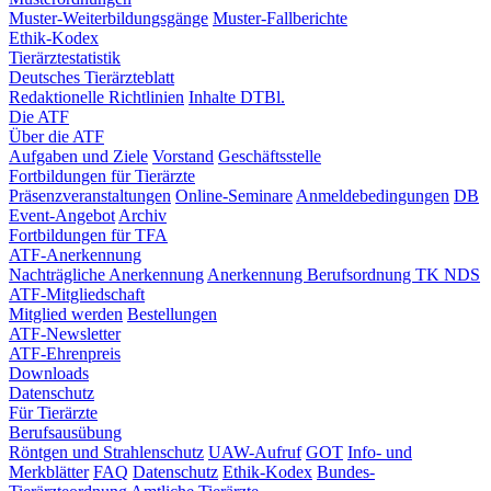
Muster-Weiterbildungsgänge
Muster-Fallberichte
Ethik-Kodex
Tierärztestatistik
Deutsches Tierärzteblatt
Redaktionelle Richtlinien
Inhalte DTBl.
Die ATF
Über die ATF
Aufgaben und Ziele
Vorstand
Geschäftsstelle
Fortbildungen für Tierärzte
Präsenzveranstaltungen
Online-Seminare
Anmeldebedingungen
DB
Event-Angebot
Archiv
Fortbildungen für TFA
ATF-Anerkennung
Nachträgliche Anerkennung
Anerkennung Berufsordnung TK NDS
ATF-Mitgliedschaft
Mitglied werden
Bestellungen
ATF-Newsletter
ATF-Ehrenpreis
Downloads
Datenschutz
Für Tierärzte
Berufsausübung
Röntgen und Strahlenschutz
UAW-Aufruf
GOT
Info- und
Merkblätter
FAQ
Datenschutz
Ethik-Kodex
Bundes-