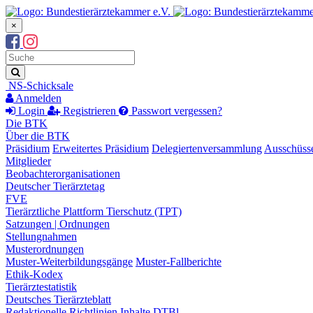
×
Suchbegriff
Suche
NS-Schicksale
Anmelden
Login
Registrieren
Passwort vergessen?
Die BTK
Über die BTK
Präsidium
Erweitertes Präsidium
Delegiertenversammlung
Ausschüss
Mitglieder
Beobachterorganisationen
Deutscher Tierärztetag
FVE
Tierärztliche Plattform Tierschutz (TPT)
Satzungen | Ordnungen
Stellungnahmen
Musterordnungen
Muster-Weiterbildungsgänge
Muster-Fallberichte
Ethik-Kodex
Tierärztestatistik
Deutsches Tierärzteblatt
Redaktionelle Richtlinien
Inhalte DTBl.