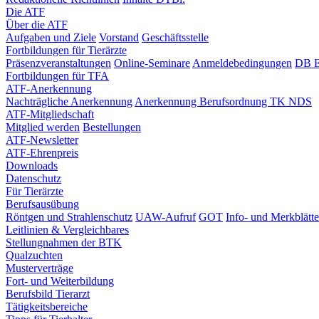
Die ATF
Über die ATF
Aufgaben und Ziele
Vorstand
Geschäftsstelle
Fortbildungen für Tierärzte
Präsenzveranstaltungen
Online-Seminare
Anmeldebedingungen
DB E
Fortbildungen für TFA
ATF-Anerkennung
Nachträgliche Anerkennung
Anerkennung Berufsordnung TK NDS
ATF-Mitgliedschaft
Mitglied werden
Bestellungen
ATF-Newsletter
ATF-Ehrenpreis
Downloads
Datenschutz
Für Tierärzte
Berufsausübung
Röntgen und Strahlenschutz
UAW-Aufruf
GOT
Info- und Merkblätte
Leitlinien & Vergleichbares
Stellungnahmen der BTK
Qualzuchten
Musterverträge
Fort- und Weiterbildung
Berufsbild Tierarzt
Tätigkeitsbereiche