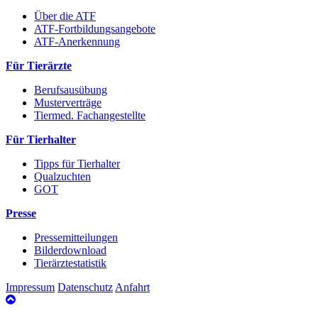
Über die ATF
ATF-Fortbildungsangebote
ATF-Anerkennung
Für Tierärzte
Berufsausübung
Musterverträge
Tiermed. Fachangestellte
Für Tierhalter
Tipps für Tierhalter
Qualzuchten
GOT
Presse
Pressemitteilungen
Bilderdownload
Tierärztestatistik
Impressum
Datenschutz
Anfahrt
nach
oben