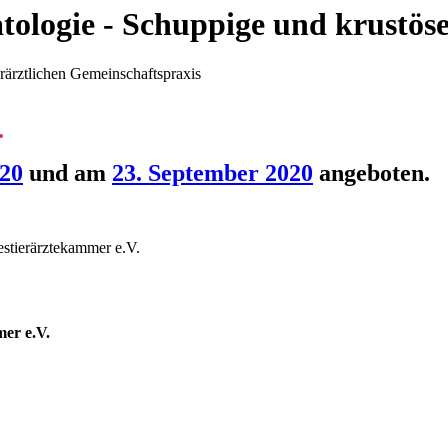
tologie - Schuppige und krust
erärztlichen Gemeinschaftspraxis
.
020
und am
23. September 2020
angeboten.
estierärztekammer e.V.
mer e.V.