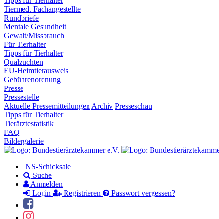
Tipps für Tierhalter
Tiermed. Fachangestellte
Rundbriefe
Mentale Gesundheit
Gewalt/Missbrauch
Für Tierhalter
Tipps für Tierhalter
Qualzuchten
EU-Heimtierausweis
Gebührenordnung
Presse
Pressestelle
Aktuelle Pressemitteilungen
Archiv
Presseschau
Tipps für Tierhalter
Tierärztestatistik
FAQ
Bildergalerie
NS-Schicksale
Suche
Anmelden
Login
Registrieren
Passwort vergessen?