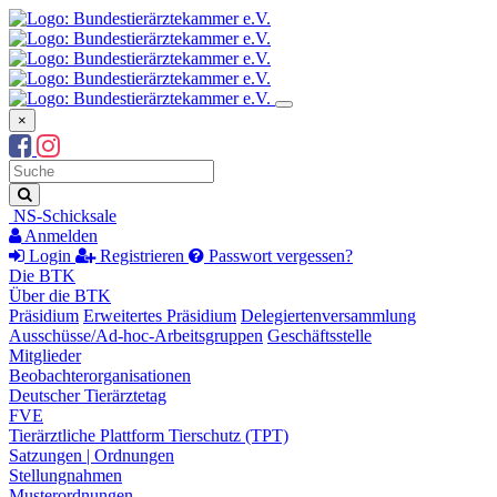
×
Suchbegriff
Suche
NS-Schicksale
Anmelden
Login
Registrieren
Passwort vergessen?
Die BTK
Über die BTK
Präsidium
Erweitertes Präsidium
Delegiertenversammlung
Ausschüsse/Ad-hoc-Arbeitsgruppen
Geschäftsstelle
Mitglieder
Beobachterorganisationen
Deutscher Tierärztetag
FVE
Tierärztliche Plattform Tierschutz (TPT)
Satzungen | Ordnungen
Stellungnahmen
Musterordnungen