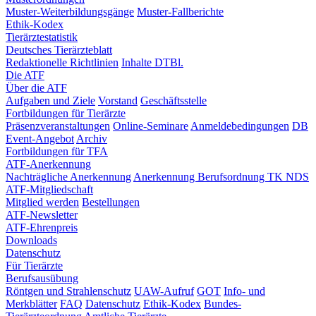
Muster-Weiterbildungsgänge
Muster-Fallberichte
Ethik-Kodex
Tierärztestatistik
Deutsches Tierärzteblatt
Redaktionelle Richtlinien
Inhalte DTBl.
Die ATF
Über die ATF
Aufgaben und Ziele
Vorstand
Geschäftsstelle
Fortbildungen für Tierärzte
Präsenzveranstaltungen
Online-Seminare
Anmeldebedingungen
DB
Event-Angebot
Archiv
Fortbildungen für TFA
ATF-Anerkennung
Nachträgliche Anerkennung
Anerkennung Berufsordnung TK NDS
ATF-Mitgliedschaft
Mitglied werden
Bestellungen
ATF-Newsletter
ATF-Ehrenpreis
Downloads
Datenschutz
Für Tierärzte
Berufsausübung
Röntgen und Strahlenschutz
UAW-Aufruf
GOT
Info- und
Merkblätter
FAQ
Datenschutz
Ethik-Kodex
Bundes-