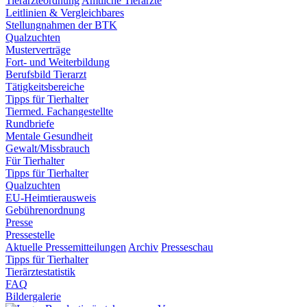
Tierärzteordnung
Amtliche Tierärzte
Leitlinien & Vergleichbares
Stellungnahmen der BTK
Qualzuchten
Musterverträge
Fort- und Weiterbildung
Berufsbild Tierarzt
Tätigkeitsbereiche
Tipps für Tierhalter
Tiermed. Fachangestellte
Rundbriefe
Mentale Gesundheit
Gewalt/Missbrauch
Für Tierhalter
Tipps für Tierhalter
Qualzuchten
EU-Heimtierausweis
Gebührenordnung
Presse
Pressestelle
Aktuelle Pressemitteilungen
Archiv
Presseschau
Tipps für Tierhalter
Tierärztestatistik
FAQ
Bildergalerie