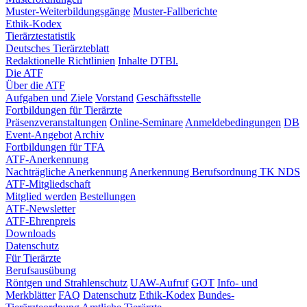
Muster-Weiterbildungsgänge
Muster-Fallberichte
Ethik-Kodex
Tierärztestatistik
Deutsches Tierärzteblatt
Redaktionelle Richtlinien
Inhalte DTBl.
Die ATF
Über die ATF
Aufgaben und Ziele
Vorstand
Geschäftsstelle
Fortbildungen für Tierärzte
Präsenzveranstaltungen
Online-Seminare
Anmeldebedingungen
DB
Event-Angebot
Archiv
Fortbildungen für TFA
ATF-Anerkennung
Nachträgliche Anerkennung
Anerkennung Berufsordnung TK NDS
ATF-Mitgliedschaft
Mitglied werden
Bestellungen
ATF-Newsletter
ATF-Ehrenpreis
Downloads
Datenschutz
Für Tierärzte
Berufsausübung
Röntgen und Strahlenschutz
UAW-Aufruf
GOT
Info- und
Merkblätter
FAQ
Datenschutz
Ethik-Kodex
Bundes-