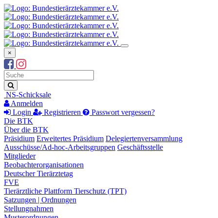
×
Suchbegriff
Suche
NS-Schicksale
Anmelden
Login
Registrieren
Passwort vergessen?
Die BTK
Über die BTK
Präsidium
Erweitertes Präsidium
Delegiertenversammlung
Ausschüsse/Ad-hoc-Arbeitsgruppen
Geschäftsstelle
Mitglieder
Beobachterorganisationen
Deutscher Tierärztetag
FVE
Tierärztliche Plattform Tierschutz (TPT)
Satzungen | Ordnungen
Stellungnahmen
Musterordnungen