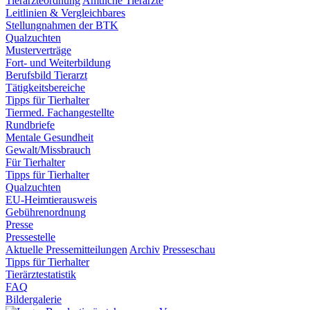
Tierärzteordnung
Amtliche Tierärzte
Leitlinien & Vergleichbares
Stellungnahmen der BTK
Qualzuchten
Musterverträge
Fort- und Weiterbildung
Berufsbild Tierarzt
Tätigkeitsbereiche
Tipps für Tierhalter
Tiermed. Fachangestellte
Rundbriefe
Mentale Gesundheit
Gewalt/Missbrauch
Für Tierhalter
Tipps für Tierhalter
Qualzuchten
EU-Heimtierausweis
Gebührenordnung
Presse
Pressestelle
Aktuelle Pressemitteilungen
Archiv
Presseschau
Tipps für Tierhalter
Tierärztestatistik
FAQ
Bildergalerie