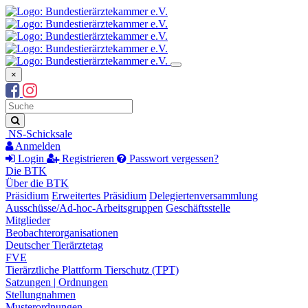
×
Suchbegriff
Suche
NS-Schicksale
Anmelden
Login
Registrieren
Passwort vergessen?
Die BTK
Über die BTK
Präsidium
Erweitertes Präsidium
Delegiertenversammlung
Ausschüsse/Ad-hoc-Arbeitsgruppen
Geschäftsstelle
Mitglieder
Beobachterorganisationen
Deutscher Tierärztetag
FVE
Tierärztliche Plattform Tierschutz (TPT)
Satzungen | Ordnungen
Stellungnahmen
Musterordnungen