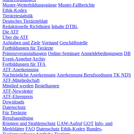
Muster-Weiterbildungsgänge
Muster-Fallberichte
Ethik-Kodex
Tierärztestatistik
Deutsches Tierärzteblatt
Redaktionelle Richtlinien
Inhalte DTBl.
Die ATF
Über die ATF
Aufgaben und Ziele
Vorstand
Geschäftsstelle
Fortbildungen für Tierärzte
Präsenzveranstaltungen
Online-Seminare
Anmeldebedingungen
DB
Event-Angebot
Archiv
Fortbildungen für TFA
ATF-Anerkennung
Nachträgliche Anerkennung
Anerkennung Berufsordnung TK NDS
ATF-Mitgliedschaft
Mitglied werden
Bestellungen
ATF-Newsletter
ATF-Ehrenpreis
Downloads
Datenschutz
Für Tierärzte
Berufsausübung
Röntgen und Strahlenschutz
UAW-Aufruf
GOT
Info- und
Merkblätter
FAQ
Datenschutz
Ethik-Kodex
Bundes-