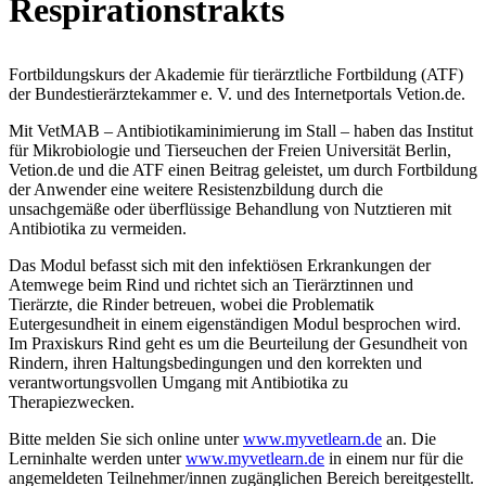
Respirationstrakts
Fortbildungskurs der Akademie für tierärztliche Fortbildung (ATF)
der Bundestierärztekammer e. V. und des Internetportals Vetion.de.
Mit VetMAB – Antibiotikaminimierung im Stall – haben das Institut
für Mikrobiologie und Tierseuchen der Freien Universität Berlin,
Vetion.de und die ATF einen Beitrag geleistet, um durch Fortbildung
der Anwender eine weitere Resistenzbildung durch die
unsachgemäße oder überflüssige Behandlung von Nutztieren mit
Antibiotika zu vermeiden.
Das Modul befasst sich mit den infektiösen Erkrankungen der
Atemwege beim Rind und richtet sich an Tierärztinnen und
Tierärzte, die Rinder betreuen, wobei die Problematik
Eutergesundheit in einem eigenständigen Modul besprochen wird.
Im Praxiskurs Rind geht es um die Beurteilung der Gesundheit von
Rindern, ihren Haltungsbedingungen und den korrekten und
verantwortungsvollen Umgang mit Antibiotika zu
Therapiezwecken.
Bitte melden Sie sich online unter
www.myvetlearn.de
an. Die
Lerninhalte werden unter
www.myvetlearn.de
in einem nur für die
angemeldeten Teilnehmer/innen zugänglichen Bereich bereitgestellt.