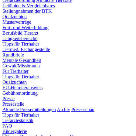
Tierärzteordnung
Amtliche Tierärzte
Leitlinien & Vergleichbares
Stellungnahmen der BTK
Qualzuchten
Musterverträge
Fort- und Weiterbildung
Berufsbild Tierarzt
Tätigkeitsbereiche
Tipps für Tierhalter
Tiermed. Fachangestellte
Rundbriefe
Mentale Gesundheit
Gewalt/Missbrauch
Für Tierhalter
Tipps für Tierhalter
Qualzuchten
EU-Heimtierausweis
Gebührenordnung
Presse
Pressestelle
Aktuelle Pressemitteilungen
Archiv
Presseschau
Tipps für Tierhalter
Tierärztestatistik
FAQ
Bildergalerie