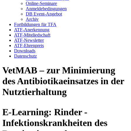
Online-Seminare
Anmeldebedingungen
DB Event-Angebot
Archiv
Fortbildungen für TFA
ATF-Anerkennung
ATF-Mitgliedschaft
ATF-Newsletter
ATF-Ehrenpreis
Downloads
Datenschutz
VetMAB – zur Minimierung
des Antibiotikaeinsatzes in der
Nutztierhaltung
E-Learning: Rinder -
Infektionskrankheiten des