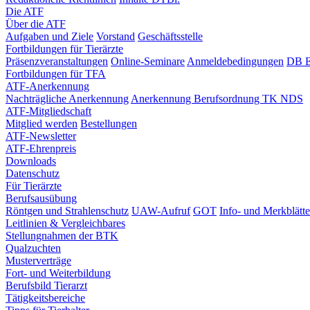
Die ATF
Über die ATF
Aufgaben und Ziele
Vorstand
Geschäftsstelle
Fortbildungen für Tierärzte
Präsenzveranstaltungen
Online-Seminare
Anmeldebedingungen
DB E
Fortbildungen für TFA
ATF-Anerkennung
Nachträgliche Anerkennung
Anerkennung Berufsordnung TK NDS
ATF-Mitgliedschaft
Mitglied werden
Bestellungen
ATF-Newsletter
ATF-Ehrenpreis
Downloads
Datenschutz
Für Tierärzte
Berufsausübung
Röntgen und Strahlenschutz
UAW-Aufruf
GOT
Info- und Merkblätte
Leitlinien & Vergleichbares
Stellungnahmen der BTK
Qualzuchten
Musterverträge
Fort- und Weiterbildung
Berufsbild Tierarzt
Tätigkeitsbereiche