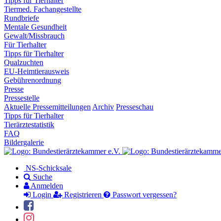
Tipps für Tierhalter
Tiermed. Fachangestellte
Rundbriefe
Mentale Gesundheit
Gewalt/Missbrauch
Für Tierhalter
Tipps für Tierhalter
Qualzuchten
EU-Heimtierausweis
Gebührenordnung
Presse
Pressestelle
Aktuelle Pressemitteilungen
Archiv
Presseschau
Tipps für Tierhalter
Tierärztestatistik
FAQ
Bildergalerie
NS-Schicksale
Suche
Anmelden
Login
Registrieren
Passwort vergessen?