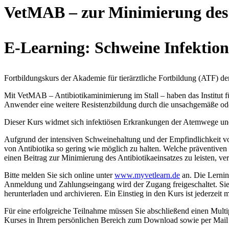
VetMAB – zur Minimierung des A
E-Learning: Schweine Infektions
Fortbildungskurs der Akademie für tierärztliche Fortbildung (ATF) de
Mit VetMAB – Antibiotikaminimierung im Stall – haben das Institut fü
Anwender eine weitere Resistenzbildung durch die unsachgemäße ode
Dieser Kurs widmet sich infektiösen Erkrankungen der Atemwege und
Aufgrund der intensiven Schweinehaltung und der Empfindlichkeit
von Antibiotika so gering wie möglich zu halten. Welche präventi
einen Beitrag zur Minimierung des Antibiotikaeinsatzes zu leisten, ver
Bitte melden Sie sich online unter
www.myvetlearn.de
an. Die Lernin
Anmeldung und Zahlungseingang wird der Zugang freigeschaltet. Sie k
herunterladen und archivieren. Ein Einstieg in den Kurs ist jederzeit 
Für eine erfolgreiche Teilnahme müssen Sie abschließend einen Mult
Kurses in Ihrem persönlichen Bereich zum Download sowie per Mail zug