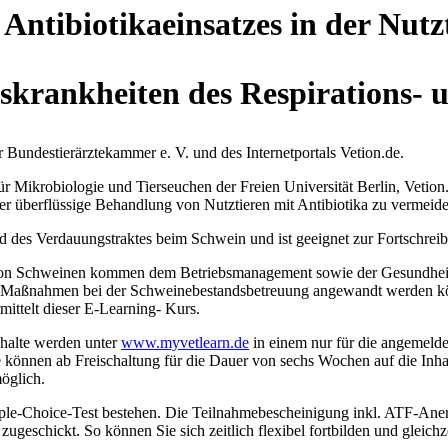
ntibiotikaeinsatzes in der Nutz
krankheiten des Respirations- u
r Bundestierärztekammer e. V. und des Internetportals Vetion.de.
r Mikrobiologie und Tierseuchen der Freien Universität Berlin, Vetion
r überflüssige Behandlung von Nutztieren mit Antibiotika zu vermeide
 des Verdauungstraktes beim Schwein und ist geeignet zur Fortschrei
 von Schweinen kommen dem Betriebsmanagement sowie der Gesundheit
ven Maßnahmen bei der Schweinebestandsbetreuung angewandt werden k
mittelt dieser E-Learning- Kurs.
halte werden unter
www.myvetlearn.de
in einem nur für die angemelde
önnen ab Freischaltung für die Dauer von sechs Wochen auf die Inhalt
möglich.
iple-Choice-Test bestehen. Die Teilnahmebescheinigung inkl. ATF-Ane
eschickt. So können Sie sich zeitlich flexibel fortbilden und gleichz