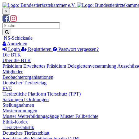
×
Suchbegriff
Suche
NS-Schicksale
Anmelden
Login
Registrieren
Passwort vergessen?
Die BTK
Über die BTK
Präsidium
Erweitertes Präsidium
Delegiertenversammlung
Ausschüss
Mitglieder
Beobachterorganisationen
Deutscher Tierärztetag
FVE
Tierärztliche Plattform Tierschutz (TPT)
Satzungen | Ordnungen
Stellungnahmen
Musterordnungen
Muster-Weiterbildungsgänge
Muster-Fallberichte
Ethik-Kodex
Tierärztestatistik
Deutsches Tierärzteblatt
Redaktionelle Richtlinien
Inhalte DTBl.