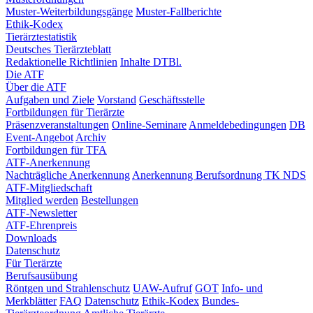
Muster-Weiterbildungsgänge
Muster-Fallberichte
Ethik-Kodex
Tierärztestatistik
Deutsches Tierärzteblatt
Redaktionelle Richtlinien
Inhalte DTBl.
Die ATF
Über die ATF
Aufgaben und Ziele
Vorstand
Geschäftsstelle
Fortbildungen für Tierärzte
Präsenzveranstaltungen
Online-Seminare
Anmeldebedingungen
DB
Event-Angebot
Archiv
Fortbildungen für TFA
ATF-Anerkennung
Nachträgliche Anerkennung
Anerkennung Berufsordnung TK NDS
ATF-Mitgliedschaft
Mitglied werden
Bestellungen
ATF-Newsletter
ATF-Ehrenpreis
Downloads
Datenschutz
Für Tierärzte
Berufsausübung
Röntgen und Strahlenschutz
UAW-Aufruf
GOT
Info- und
Merkblätter
FAQ
Datenschutz
Ethik-Kodex
Bundes-