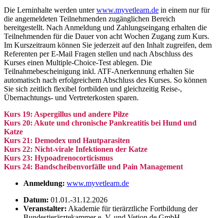
Die Lerninhalte werden unter
www.myvetlearn.de
in einem nur für
die angemeldeten Teilnehmenden zugänglichen Bereich
bereitgestellt. Nach Anmeldung und Zahlungseingang erhalten die
Teilnehmenden für die Dauer von acht Wochen Zugang zum Kurs.
Im Kurszeitraum können Sie jederzeit auf den Inhalt zugreifen, dem
Referenten per E-Mail Fragen stellen und nach Abschluss des
Kurses einen Multiple-Choice-Test ablegen. Die
Teilnahmebescheinigung inkl. ATF-Anerkennung erhalten Sie
automatisch nach erfolgreichem Abschluss des Kurses. So können
Sie sich zeitlich flexibel fortbilden und gleichzeitig Reise-,
Übernachtungs- und Vertreterkosten sparen.
Kurs 19: Aspergillus und andere Pilze
Kurs 20: Akute und chronische Pankreatitis bei Hund und
Katze
Kurs 21: Demodex und Hautparasiten
Kurs 22: Nicht-virale Infektionen der Katze
Kurs 23: Hypoadrenocorticismus
Kurs 24: Bandscheibenvorfälle und Pain Management
Anmeldung:
www.myvetlearn.de
Datum:
01.01.-31.12.2026
Veranstalter:
Akademie für tierärztliche Fortbildung der
Bundestierärztekammer e. V. und Vetion.de GmbH