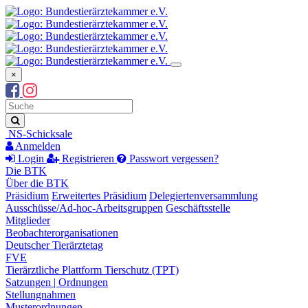
×
Suchbegriff
Suche
NS-Schicksale
Anmelden
Login
Registrieren
Passwort vergessen?
Die BTK
Über die BTK
Präsidium
Erweitertes Präsidium
Delegiertenversammlung
Ausschüsse/Ad-hoc-Arbeitsgruppen
Geschäftsstelle
Mitglieder
Beobachterorganisationen
Deutscher Tierärztetag
FVE
Tierärztliche Plattform Tierschutz (TPT)
Satzungen | Ordnungen
Stellungnahmen
Musterordnungen