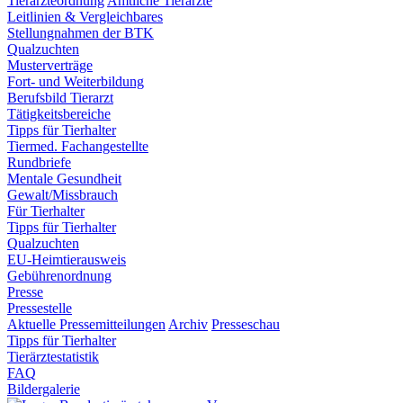
Tierärzteordnung
Amtliche Tierärzte
Leitlinien & Vergleichbares
Stellungnahmen der BTK
Qualzuchten
Musterverträge
Fort- und Weiterbildung
Berufsbild Tierarzt
Tätigkeitsbereiche
Tipps für Tierhalter
Tiermed. Fachangestellte
Rundbriefe
Mentale Gesundheit
Gewalt/Missbrauch
Für Tierhalter
Tipps für Tierhalter
Qualzuchten
EU-Heimtierausweis
Gebührenordnung
Presse
Pressestelle
Aktuelle Pressemitteilungen
Archiv
Presseschau
Tipps für Tierhalter
Tierärztestatistik
FAQ
Bildergalerie