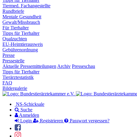
Tipps für Tierhalter
Tiermed. Fachangestellte
Rundbriefe
Mentale Gesundheit
Gewalt/Missbrauch
Für Tierhalter
Tipps für Tierhalter
Qualzuchten
EU-Heimtierausweis
Gebührenordnung
Presse
Pressestelle
Aktuelle Pressemitteilungen
Archiv
Presseschau
Tipps für Tierhalter
Tierärztestatistik
FAQ
Bildergalerie
NS-Schicksale
Suche
Anmelden
Login
Registrieren
Passwort vergessen?