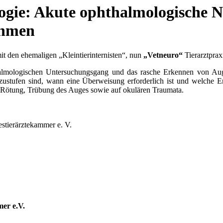
gie: Akute ophthalmologische N
ahmen
mit den ehemaligen „Kleintierinternisten“, nun
„Vetneuro“
Tierarztprax
almologischen Untersuchungsgang und das rasche Erkennen von Auge
inzustufen sind, wann eine Überweisung erforderlich ist und welche
it, Rötung, Trübung des Auges sowie auf okulären Traumata.
estierärztekammer e. V.
mer e.V.