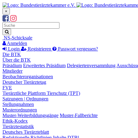
×
Suchbegriff
Suche
NS-Schicksale
Anmelden
Login
Registrieren
Passwort vergessen?
Die BTK
Über die BTK
Präsidium
Erweitertes Präsidium
Delegiertenversammlung
Ausschüss
Mitglieder
Beobachterorganisationen
Deutscher Tierärztetag
FVE
Tierärztliche Plattform Tierschutz (TPT)
Satzungen | Ordnungen
Stellungnahmen
Musterordnungen
Muster-Weiterbildungsgänge
Muster-Fallberichte
Ethik-Kodex
Tierärztestatistik
Deutsches Tierärzteblatt
Redaktionelle Richtlinien
Inhalte DTBl.