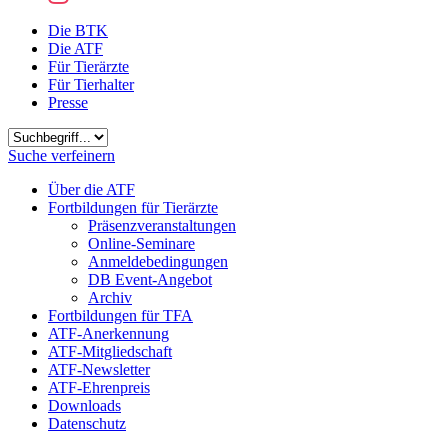
Die BTK
Die ATF
Für Tierärzte
Für Tierhalter
Presse
Suchbegriff
Suche verfeinern
Über die ATF
Fortbildungen für Tierärzte
Präsenzveranstaltungen
Online-Seminare
Anmeldebedingungen
DB Event-Angebot
Archiv
Fortbildungen für TFA
ATF-Anerkennung
ATF-Mitgliedschaft
ATF-Newsletter
ATF-Ehrenpreis
Downloads
Datenschutz