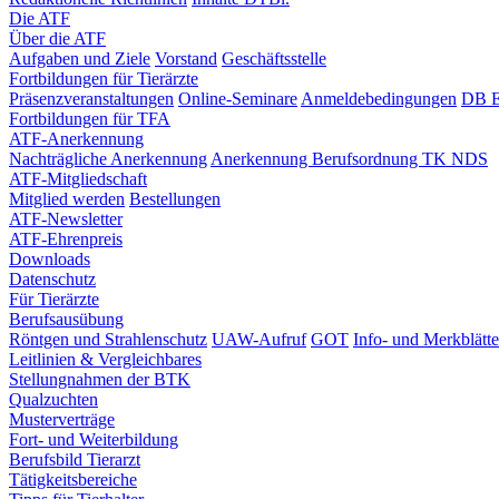
Die ATF
Über die ATF
Aufgaben und Ziele
Vorstand
Geschäftsstelle
Fortbildungen für Tierärzte
Präsenzveranstaltungen
Online-Seminare
Anmeldebedingungen
DB E
Fortbildungen für TFA
ATF-Anerkennung
Nachträgliche Anerkennung
Anerkennung Berufsordnung TK NDS
ATF-Mitgliedschaft
Mitglied werden
Bestellungen
ATF-Newsletter
ATF-Ehrenpreis
Downloads
Datenschutz
Für Tierärzte
Berufsausübung
Röntgen und Strahlenschutz
UAW-Aufruf
GOT
Info- und Merkblätte
Leitlinien & Vergleichbares
Stellungnahmen der BTK
Qualzuchten
Musterverträge
Fort- und Weiterbildung
Berufsbild Tierarzt
Tätigkeitsbereiche