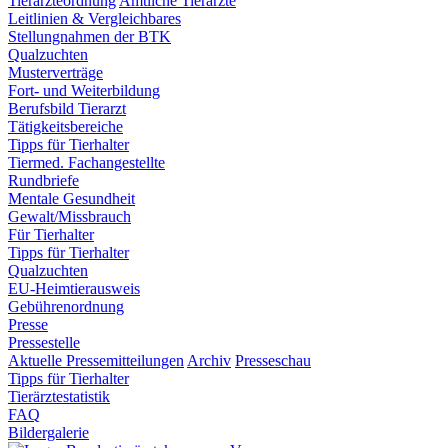
Tierärzteordnung
Amtliche Tierärzte
Leitlinien & Vergleichbares
Stellungnahmen der BTK
Qualzuchten
Musterverträge
Fort- und Weiterbildung
Berufsbild Tierarzt
Tätigkeitsbereiche
Tipps für Tierhalter
Tiermed. Fachangestellte
Rundbriefe
Mentale Gesundheit
Gewalt/Missbrauch
Für Tierhalter
Tipps für Tierhalter
Qualzuchten
EU-Heimtierausweis
Gebührenordnung
Presse
Pressestelle
Aktuelle Pressemitteilungen
Archiv
Presseschau
Tipps für Tierhalter
Tierärztestatistik
FAQ
Bildergalerie