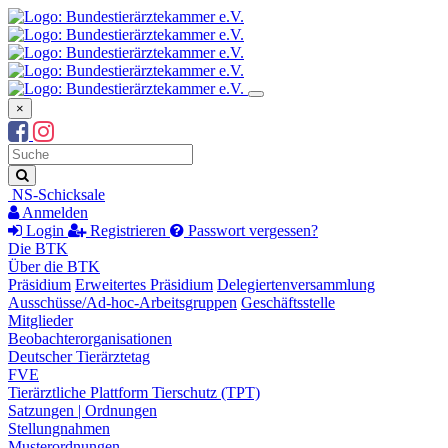
×
Suchbegriff
Suche
NS-Schicksale
Anmelden
Login
Registrieren
Passwort vergessen?
Die BTK
Über die BTK
Präsidium
Erweitertes Präsidium
Delegiertenversammlung
Ausschüsse/Ad-hoc-Arbeitsgruppen
Geschäftsstelle
Mitglieder
Beobachterorganisationen
Deutscher Tierärztetag
FVE
Tierärztliche Plattform Tierschutz (TPT)
Satzungen | Ordnungen
Stellungnahmen
Musterordnungen