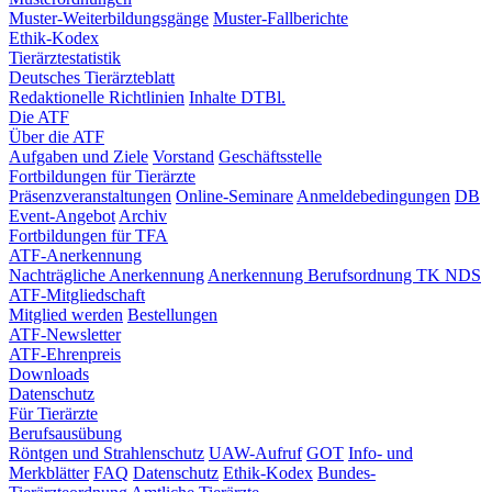
Muster-Weiterbildungsgänge
Muster-Fallberichte
Ethik-Kodex
Tierärztestatistik
Deutsches Tierärzteblatt
Redaktionelle Richtlinien
Inhalte DTBl.
Die ATF
Über die ATF
Aufgaben und Ziele
Vorstand
Geschäftsstelle
Fortbildungen für Tierärzte
Präsenzveranstaltungen
Online-Seminare
Anmeldebedingungen
DB
Event-Angebot
Archiv
Fortbildungen für TFA
ATF-Anerkennung
Nachträgliche Anerkennung
Anerkennung Berufsordnung TK NDS
ATF-Mitgliedschaft
Mitglied werden
Bestellungen
ATF-Newsletter
ATF-Ehrenpreis
Downloads
Datenschutz
Für Tierärzte
Berufsausübung
Röntgen und Strahlenschutz
UAW-Aufruf
GOT
Info- und
Merkblätter
FAQ
Datenschutz
Ethik-Kodex
Bundes-