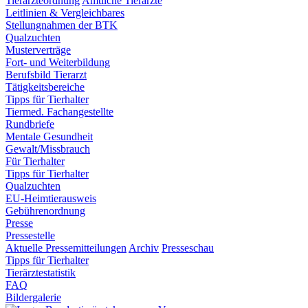
Tierärzteordnung
Amtliche Tierärzte
Leitlinien & Vergleichbares
Stellungnahmen der BTK
Qualzuchten
Musterverträge
Fort- und Weiterbildung
Berufsbild Tierarzt
Tätigkeitsbereiche
Tipps für Tierhalter
Tiermed. Fachangestellte
Rundbriefe
Mentale Gesundheit
Gewalt/Missbrauch
Für Tierhalter
Tipps für Tierhalter
Qualzuchten
EU-Heimtierausweis
Gebührenordnung
Presse
Pressestelle
Aktuelle Pressemitteilungen
Archiv
Presseschau
Tipps für Tierhalter
Tierärztestatistik
FAQ
Bildergalerie