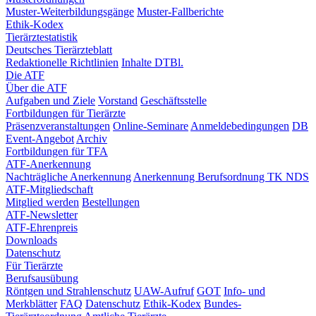
Muster-Weiterbildungsgänge
Muster-Fallberichte
Ethik-Kodex
Tierärztestatistik
Deutsches Tierärzteblatt
Redaktionelle Richtlinien
Inhalte DTBl.
Die ATF
Über die ATF
Aufgaben und Ziele
Vorstand
Geschäftsstelle
Fortbildungen für Tierärzte
Präsenzveranstaltungen
Online-Seminare
Anmeldebedingungen
DB
Event-Angebot
Archiv
Fortbildungen für TFA
ATF-Anerkennung
Nachträgliche Anerkennung
Anerkennung Berufsordnung TK NDS
ATF-Mitgliedschaft
Mitglied werden
Bestellungen
ATF-Newsletter
ATF-Ehrenpreis
Downloads
Datenschutz
Für Tierärzte
Berufsausübung
Röntgen und Strahlenschutz
UAW-Aufruf
GOT
Info- und
Merkblätter
FAQ
Datenschutz
Ethik-Kodex
Bundes-