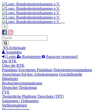
×
Suchbegriff
Suche
NS-Schicksale
Anmelden
Login
Registrieren
Passwort vergessen?
Die BTK
Über die BTK
Präsidium
Erweitertes Präsidium
Delegiertenversammlung
Ausschüsse/Ad-hoc-Arbeitsgruppen
Geschäftsstelle
Mitglieder
Beobachterorganisationen
Deutscher Tierärztetag
FVE
Tierärztliche Plattform Tierschutz (TPT)
Satzungen | Ordnungen
Stellungnahmen
Musterordnungen