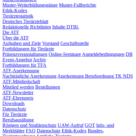
Muster-Weiterbildungsgänge
Muster-Fallberichte
Ethik-Kodex
Tierärztestatistik
Deutsches Tierärzteblatt
Redaktionelle Richtlinien
Inhalte DTBl.
Die ATF
Über die ATF
Aufgaben und Ziele
Vorstand
Geschäftsstelle
Fortbildungen für Tierärzte
Präsenzveranstaltungen
Online-Seminare
Anmeldebedingungen
DB
Event-Angebot
Archiv
Fortbildungen für TFA
ATF-Anerkennung
Nachträgliche Anerkennung
Anerkennung Berufsordnung TK NDS
ATF-Mitgliedschaft
Mitglied werden
Bestellungen
ATF-Newsletter
ATF-Ehrenpreis
Downloads
Datenschutz
Für Tierärzte
Berufsausübung
Röntgen und Strahlenschutz
UAW-Aufruf
GOT
Info- und
Merkblätter
FAQ
Datenschutz
Ethik-Kodex
Bundes-