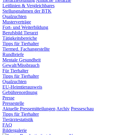
Tierärzteordnung
Amtliche Tierärzte
Leitlinien & Vergleichbares
Stellungnahmen der BTK
Qualzuchten
Musterverträge
Fort- und Weiterbildung
Berufsbild Tierarzt
Tätigkeitsbereiche
Tipps für Tierhalter
Tiermed. Fachangestellte
Rundbriefe
Mentale Gesundheit
Gewalt/Missbrauch
Für Tierhalter
Tipps für Tierhalter
Qualzuchten
EU-Heimtierausweis
Gebührenordnung
Presse
Pressestelle
Aktuelle Pressemitteilungen
Archiv
Presseschau
Tipps für Tierhalter
Tierärztestatistik
FAQ
Bildergalerie