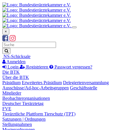
×
Suchbegriff
Suche
NS-Schicksale
Anmelden
Login
Registrieren
Passwort vergessen?
Die BTK
Über die BTK
Präsidium
Erweitertes Präsidium
Delegiertenversammlung
Ausschüsse/Ad-hoc-Arbeitsgruppen
Geschäftsstelle
Mitglieder
Beobachterorganisationen
Deutscher Tierärztetag
FVE
Tierärztliche Plattform Tierschutz (TPT)
Satzungen | Ordnungen
Stellungnahmen
Musterordnungen