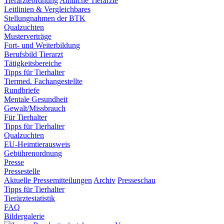
Tierärzteordnung
Amtliche Tierärzte
Leitlinien & Vergleichbares
Stellungnahmen der BTK
Qualzuchten
Musterverträge
Fort- und Weiterbildung
Berufsbild Tierarzt
Tätigkeitsbereiche
Tipps für Tierhalter
Tiermed. Fachangestellte
Rundbriefe
Mentale Gesundheit
Gewalt/Missbrauch
Für Tierhalter
Tipps für Tierhalter
Qualzuchten
EU-Heimtierausweis
Gebührenordnung
Presse
Pressestelle
Aktuelle Pressemitteilungen
Archiv
Presseschau
Tipps für Tierhalter
Tierärztestatistik
FAQ
Bildergalerie