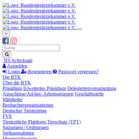
×
Suchbegriff
Suche
NS-Schicksale
Anmelden
Login
Registrieren
Passwort vergessen?
Die BTK
Über die BTK
Präsidium
Erweitertes Präsidium
Delegiertenversammlung
Ausschüsse/Ad-hoc-Arbeitsgruppen
Geschäftsstelle
Mitglieder
Beobachterorganisationen
Deutscher Tierärztetag
FVE
Tierärztliche Plattform Tierschutz (TPT)
Satzungen | Ordnungen
Stellungnahmen
Musterordnungen