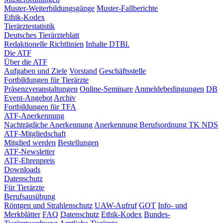
Muster-Weiterbildungsgänge
Muster-Fallberichte
Ethik-Kodex
Tierärztestatistik
Deutsches Tierärzteblatt
Redaktionelle Richtlinien
Inhalte DTBl.
Die ATF
Über die ATF
Aufgaben und Ziele
Vorstand
Geschäftsstelle
Fortbildungen für Tierärzte
Präsenzveranstaltungen
Online-Seminare
Anmeldebedingungen
DB
Event-Angebot
Archiv
Fortbildungen für TFA
ATF-Anerkennung
Nachträgliche Anerkennung
Anerkennung Berufsordnung TK NDS
ATF-Mitgliedschaft
Mitglied werden
Bestellungen
ATF-Newsletter
ATF-Ehrenpreis
Downloads
Datenschutz
Für Tierärzte
Berufsausübung
Röntgen und Strahlenschutz
UAW-Aufruf
GOT
Info- und
Merkblätter
FAQ
Datenschutz
Ethik-Kodex
Bundes-