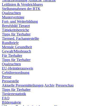
Tierärzteordnung
Amtliche Tierärzte
Leitlinien & Vergleichbares
Stellungnahmen der BTK
Qualzuchten
Musterverträge
Fort- und Weiterbildung
Berufsbild Tierarzt
Tätigkeitsbereiche
Tipps für Tierhalter
Tiermed. Fachangestellte
Rundbriefe
Mentale Gesundheit
Gewalt/Missbrauch
Für Tierhalter
Tipps für Tierhalter
Qualzuchten
EU-Heimtierausweis
Gebührenordnung
Presse
Pressestelle
Aktuelle Pressemitteilungen
Archiv
Presseschau
Tipps für Tierhalter
Tierärztestatistik
FAQ
Bildergalerie