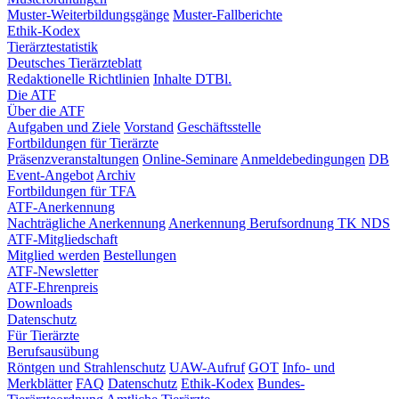
Muster-Weiterbildungsgänge
Muster-Fallberichte
Ethik-Kodex
Tierärztestatistik
Deutsches Tierärzteblatt
Redaktionelle Richtlinien
Inhalte DTBl.
Die ATF
Über die ATF
Aufgaben und Ziele
Vorstand
Geschäftsstelle
Fortbildungen für Tierärzte
Präsenzveranstaltungen
Online-Seminare
Anmeldebedingungen
DB
Event-Angebot
Archiv
Fortbildungen für TFA
ATF-Anerkennung
Nachträgliche Anerkennung
Anerkennung Berufsordnung TK NDS
ATF-Mitgliedschaft
Mitglied werden
Bestellungen
ATF-Newsletter
ATF-Ehrenpreis
Downloads
Datenschutz
Für Tierärzte
Berufsausübung
Röntgen und Strahlenschutz
UAW-Aufruf
GOT
Info- und
Merkblätter
FAQ
Datenschutz
Ethik-Kodex
Bundes-