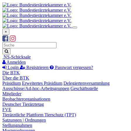
×
Suchbegriff
Suche
NS-Schicksale
Anmelden
Login
Registrieren
Passwort vergessen?
Die BTK
Über die BTK
Präsidium
Erweitertes Präsidium
Delegiertenversammlung
Ausschüsse/Ad-hoc-Arbeitsgruppen
Geschäftsstelle
Mitglieder
Beobachterorganisationen
Deutscher Tierärztetag
FVE
Tierärztliche Plattform Tierschutz (TPT)
Satzungen | Ordnungen
Stellungnahmen
Musterordnungen