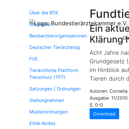
Fundtie
Über die BTK
Mitglieder
Ein aktue
Beobachterorganisationen
Klärung 
Di
Deutscher Tierärztetag
Acht Jahre nac
FVE
Grundgesetz (A
im Hinblick a
Tierärztliche Plattform
Tierschutz (TPT)
Tieren durch 
Satzungen | Ordnungen
Autoren: Cornelia
Ausgabe: 11/2010
Stellungnahmen
S. 0-0
Musterordnungen
Download
Ethik-Kodex