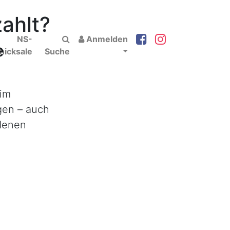
zahlt?
NS-
Anmelden
e
hicksale
Suche
 im
gen – auch
ndenen