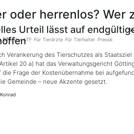
r oder herrenlos? Wer 
lles Urteil lässt auf endgültig
Sc
hoffen
e BTK
Die ATF
Für Tierärzte
Für Tierhalter
Presse
h Verankerung des Tierschutzes als Staatsziel
rtikel 20 a) hat das Verwaltungsgericht Göttin
uf die Frage der Kostenübernahme bei aufgefu
die Gemeinde – neue Akzente gesetzt.
 Konrad