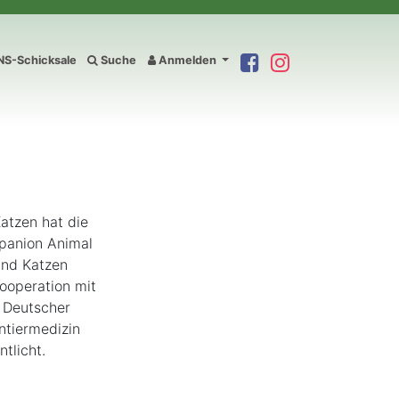
S-Schicksale
Suche
Anmelden
atzen hat die
panion Animal
und Katzen
ooperation mit
, Deutscher
ntiermedizin
tlicht.