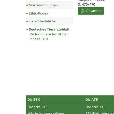
S. 470-470
Musterordnungen
Download
Ethik-Kodex
Tierärztestatistik
Deutsches Tierärzteblatt
Redaktionelle Richtlinien
Inhalte DTBl.
Die BTK
Die ATF
Über die BTK
Über die ATF
Mitgliederorganisationen
ATF-Fortbildungs