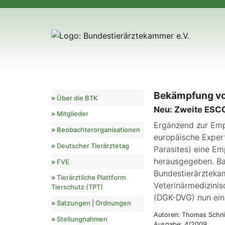
Bekämpfung vo
Über die BTK
Neu: Zweite ES
Mitglieder
Ergänzend zur Emp
Beobachterorganisationen
europäische Exper
Deutscher Tierärztetag
Parasites) eine E
herausgegeben. Ba
FVE
Bundestierärztekam
Tierärztliche Plattform
Veterinärmedizinis
Tierschutz (TPT)
(DGK-DVG) nun eine
Satzungen | Ordnungen
Autoren: Thomas Schn
Stellungnahmen
Ausgabe: 4/2009