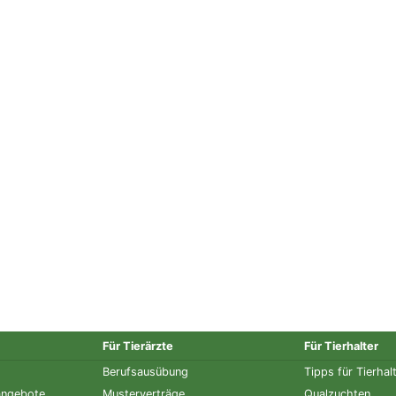
Für Tierärzte
Für Tierhalter
Berufsausübung
Tipps für Tierhal
angebote
Musterverträge
Qualzuchten