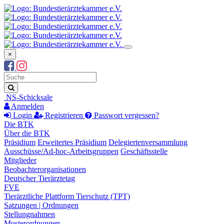
×
Suchbegriff
Suche
NS-Schicksale
Anmelden
Login
Registrieren
Passwort vergessen?
Die BTK
Über die BTK
Präsidium
Erweitertes Präsidium
Delegiertenversammlung
Ausschüsse/Ad-hoc-Arbeitsgruppen
Geschäftsstelle
Mitglieder
Beobachterorganisationen
Deutscher Tierärztetag
FVE
Tierärztliche Plattform Tierschutz (TPT)
Satzungen | Ordnungen
Stellungnahmen
Musterordnungen