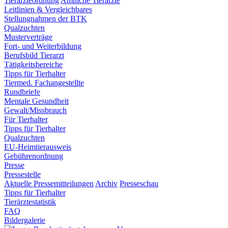
Tierärzteordnung
Amtliche Tierärzte
Leitlinien & Vergleichbares
Stellungnahmen der BTK
Qualzuchten
Musterverträge
Fort- und Weiterbildung
Berufsbild Tierarzt
Tätigkeitsbereiche
Tipps für Tierhalter
Tiermed. Fachangestellte
Rundbriefe
Mentale Gesundheit
Gewalt/Missbrauch
Für Tierhalter
Tipps für Tierhalter
Qualzuchten
EU-Heimtierausweis
Gebührenordnung
Presse
Pressestelle
Aktuelle Pressemitteilungen
Archiv
Presseschau
Tipps für Tierhalter
Tierärztestatistik
FAQ
Bildergalerie