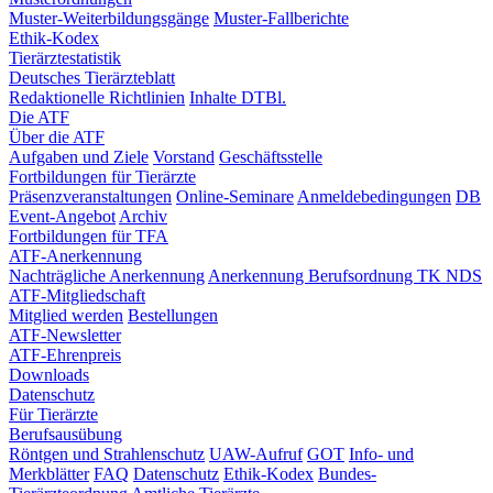
Muster-Weiterbildungsgänge
Muster-Fallberichte
Ethik-Kodex
Tierärztestatistik
Deutsches Tierärzteblatt
Redaktionelle Richtlinien
Inhalte DTBl.
Die ATF
Über die ATF
Aufgaben und Ziele
Vorstand
Geschäftsstelle
Fortbildungen für Tierärzte
Präsenzveranstaltungen
Online-Seminare
Anmeldebedingungen
DB
Event-Angebot
Archiv
Fortbildungen für TFA
ATF-Anerkennung
Nachträgliche Anerkennung
Anerkennung Berufsordnung TK NDS
ATF-Mitgliedschaft
Mitglied werden
Bestellungen
ATF-Newsletter
ATF-Ehrenpreis
Downloads
Datenschutz
Für Tierärzte
Berufsausübung
Röntgen und Strahlenschutz
UAW-Aufruf
GOT
Info- und
Merkblätter
FAQ
Datenschutz
Ethik-Kodex
Bundes-