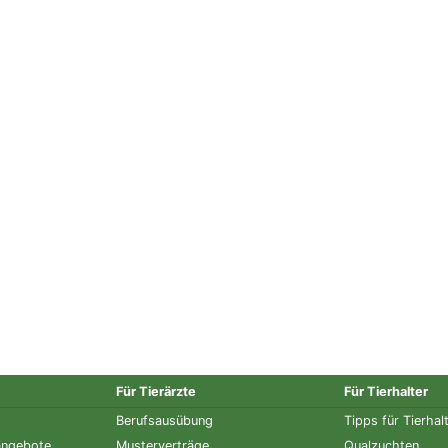
Für Tierärzte
Für Tierhalter
Berufsausübung
Tipps für Tierhal
angebote
Musterverträge
Qualzuchten