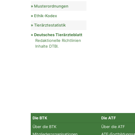
Musterordnungen
Ethik-Kodex
Tierärztestatistik
Deutsches Tierärzteblatt
Redaktionelle Richtlinien
Inhalte DTBl.
Die BTK
Die ATF
Über die BTK
Über die ATF
Mitgliederorganisationen
ATF-Fortbildungs