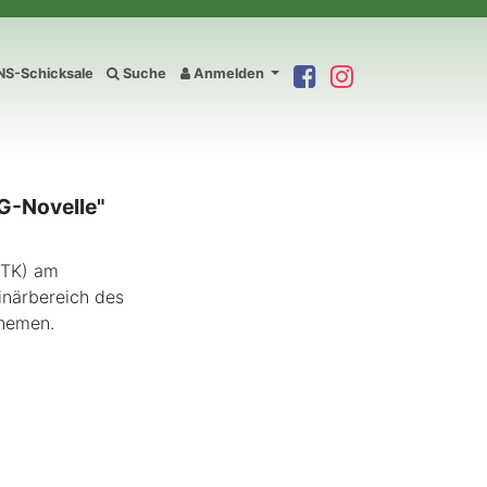
S-Schicksale
Suche
Anmelden
MG-Novelle"
BTK) am
rinärbereich des
Themen.