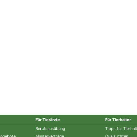
Für Tierärzte
Für Tierhalter
Berufsausübung
Tipps für Tierhal
angebote
Musterverträge
Qualzuchten