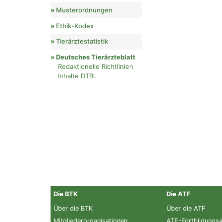
Musterordnungen
Ethik-Kodex
Tierärztestatistik
Deutsches Tierärzteblatt
Redaktionelle Richtlinien
Inhalte DTBl.
Die BTK
Die ATF
Über die BTK
Über die ATF
Mitgliederorganisationen
ATF-Fortbildungs