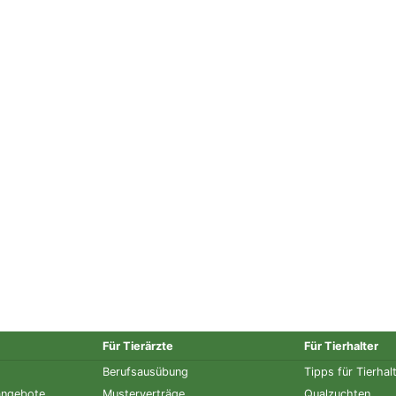
Für Tierärzte
Für Tierhalter
Berufsausübung
Tipps für Tierhal
angebote
Musterverträge
Qualzuchten