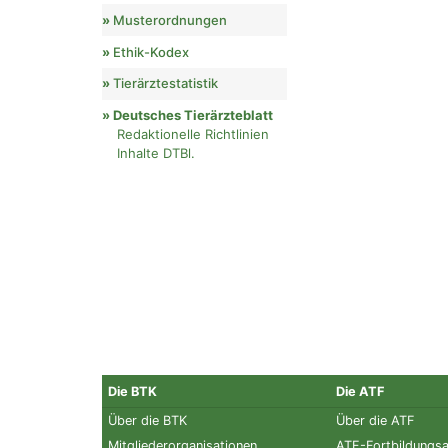
Musterordnungen
Ethik-Kodex
Tierärztestatistik
Deutsches Tierärzteblatt
Redaktionelle Richtlinien
Inhalte DTBl.
Die BTK
Die ATF
Über die BTK
Über die ATF
Mitgliederorganisationen
ATF-Fortbildungs