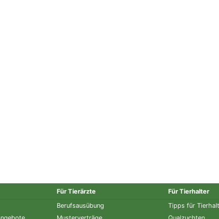
Für Tierärzte
Für Tierhalter
Berufsausübung
Tipps für Tierhal
angebote
Musterverträge
Qualzuchten