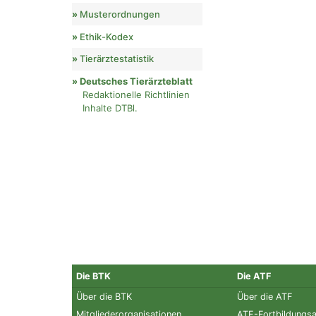
Musterordnungen
Ethik-Kodex
Tierärztestatistik
Deutsches Tierärzteblatt
Redaktionelle Richtlinien
Inhalte DTBl.
Die BTK
Die ATF
Über die BTK
Über die ATF
Mitgliederorganisationen
ATF-Fortbildungs