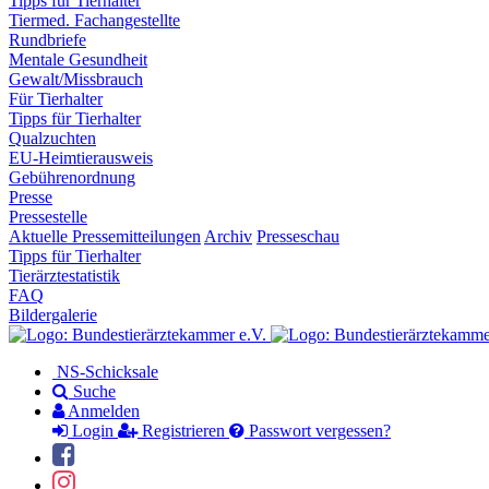
Tipps für Tierhalter
Tiermed. Fachangestellte
Rundbriefe
Mentale Gesundheit
Gewalt/Missbrauch
Für Tierhalter
Tipps für Tierhalter
Qualzuchten
EU-Heimtierausweis
Gebührenordnung
Presse
Pressestelle
Aktuelle Pressemitteilungen
Archiv
Presseschau
Tipps für Tierhalter
Tierärztestatistik
FAQ
Bildergalerie
NS-Schicksale
Suche
Anmelden
Login
Registrieren
Passwort vergessen?