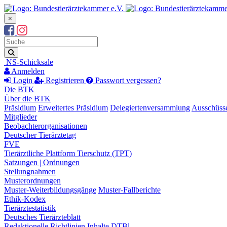
×
Suchbegriff
Suche
NS-Schicksale
Anmelden
Login
Registrieren
Passwort vergessen?
Die BTK
Über die BTK
Präsidium
Erweitertes Präsidium
Delegiertenversammlung
Ausschüss
Mitglieder
Beobachterorganisationen
Deutscher Tierärztetag
FVE
Tierärztliche Plattform Tierschutz (TPT)
Satzungen | Ordnungen
Stellungnahmen
Musterordnungen
Muster-Weiterbildungsgänge
Muster-Fallberichte
Ethik-Kodex
Tierärztestatistik
Deutsches Tierärzteblatt
Redaktionelle Richtlinien
Inhalte DTBl.