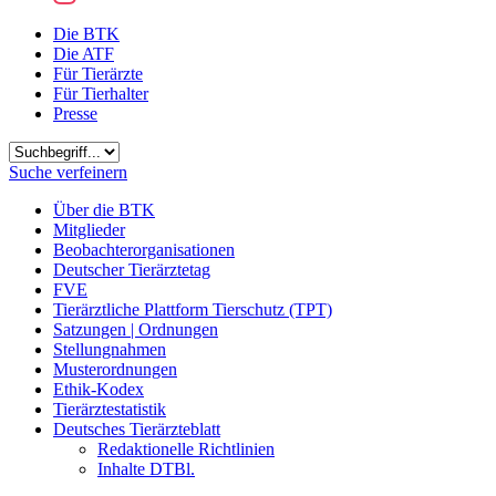
Die BTK
Die ATF
Für Tierärzte
Für Tierhalter
Presse
Suchbegriff
Suche verfeinern
Über die BTK
Mitglieder
Beobachterorganisationen
Deutscher Tierärztetag
FVE
Tierärztliche Plattform Tierschutz (TPT)
Satzungen | Ordnungen
Stellungnahmen
Musterordnungen
Ethik-Kodex
Tierärztestatistik
Deutsches Tierärzteblatt
Redaktionelle Richtlinien
Inhalte DTBl.