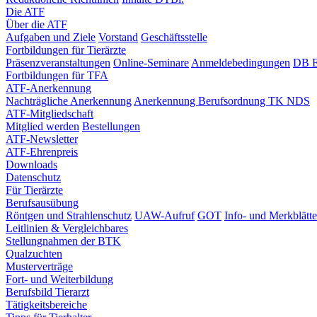
Die ATF
Über die ATF
Aufgaben und Ziele
Vorstand
Geschäftsstelle
Fortbildungen für Tierärzte
Präsenzveranstaltungen
Online-Seminare
Anmeldebedingungen
DB E
Fortbildungen für TFA
ATF-Anerkennung
Nachträgliche Anerkennung
Anerkennung Berufsordnung TK NDS
ATF-Mitgliedschaft
Mitglied werden
Bestellungen
ATF-Newsletter
ATF-Ehrenpreis
Downloads
Datenschutz
Für Tierärzte
Berufsausübung
Röntgen und Strahlenschutz
UAW-Aufruf
GOT
Info- und Merkblätte
Leitlinien & Vergleichbares
Stellungnahmen der BTK
Qualzuchten
Musterverträge
Fort- und Weiterbildung
Berufsbild Tierarzt
Tätigkeitsbereiche