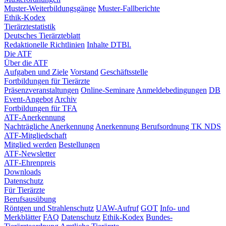
Muster-Weiterbildungsgänge
Muster-Fallberichte
Ethik-Kodex
Tierärztestatistik
Deutsches Tierärzteblatt
Redaktionelle Richtlinien
Inhalte DTBl.
Die ATF
Über die ATF
Aufgaben und Ziele
Vorstand
Geschäftsstelle
Fortbildungen für Tierärzte
Präsenzveranstaltungen
Online-Seminare
Anmeldebedingungen
DB
Event-Angebot
Archiv
Fortbildungen für TFA
ATF-Anerkennung
Nachträgliche Anerkennung
Anerkennung Berufsordnung TK NDS
ATF-Mitgliedschaft
Mitglied werden
Bestellungen
ATF-Newsletter
ATF-Ehrenpreis
Downloads
Datenschutz
Für Tierärzte
Berufsausübung
Röntgen und Strahlenschutz
UAW-Aufruf
GOT
Info- und
Merkblätter
FAQ
Datenschutz
Ethik-Kodex
Bundes-