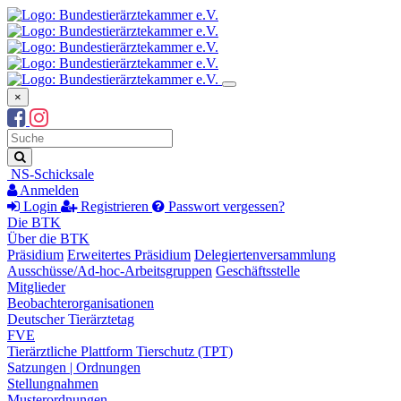
×
Suchbegriff
Suche
NS-Schicksale
Anmelden
Login
Registrieren
Passwort vergessen?
Die BTK
Über die BTK
Präsidium
Erweitertes Präsidium
Delegiertenversammlung
Ausschüsse/Ad-hoc-Arbeitsgruppen
Geschäftsstelle
Mitglieder
Beobachterorganisationen
Deutscher Tierärztetag
FVE
Tierärztliche Plattform Tierschutz (TPT)
Satzungen | Ordnungen
Stellungnahmen
Musterordnungen