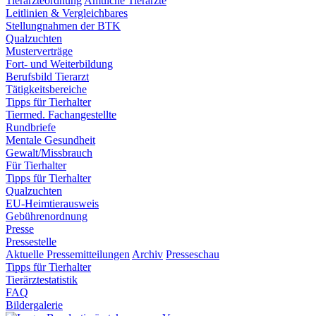
Tierärzteordnung
Amtliche Tierärzte
Leitlinien & Vergleichbares
Stellungnahmen der BTK
Qualzuchten
Musterverträge
Fort- und Weiterbildung
Berufsbild Tierarzt
Tätigkeitsbereiche
Tipps für Tierhalter
Tiermed. Fachangestellte
Rundbriefe
Mentale Gesundheit
Gewalt/Missbrauch
Für Tierhalter
Tipps für Tierhalter
Qualzuchten
EU-Heimtierausweis
Gebührenordnung
Presse
Pressestelle
Aktuelle Pressemitteilungen
Archiv
Presseschau
Tipps für Tierhalter
Tierärztestatistik
FAQ
Bildergalerie