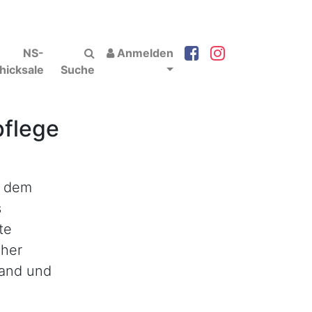
NS-
Anmelden
hicksale
Suche
pflege
d dem
s
te
eher
land und