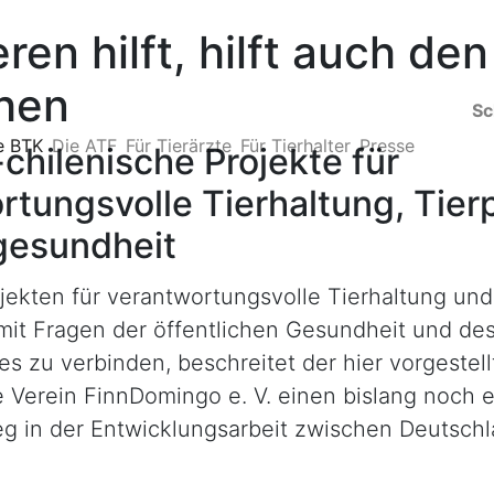
ren hilft, hilft auch den
hen
Sc
e BTK
Die ATF
Für Tierärzte
Für Tierhalter
Presse
chilenische Projekte für
rtungsvolle Tierhaltung, Tier
gesundheit
ojekten für verantwortungsvolle Tierhaltung un
mit Fragen der öffentlichen Gesundheit und de
 zu verbinden, beschreitet der hier vorgestell
 Verein FinnDomingo e. V. einen bislang noch 
g in der Entwicklungsarbeit zwischen Deutsch