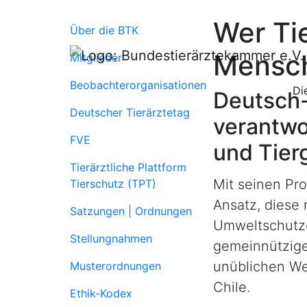
Wer Tie
Über die BTK
Mensc
Mitglieder
Beobachterorganisationen
Di
Deutsch-
Deutscher Tierärztetag
verantwo
FVE
und Tier
Tierärztliche Plattform
Mit seinen Pr
Tierschutz (TPT)
Ansatz, diese 
Satzungen | Ordnungen
Umweltschutzes
Stellungnahmen
gemeinnützige
unüblichen We
Musterordnungen
Chile.
Ethik-Kodex