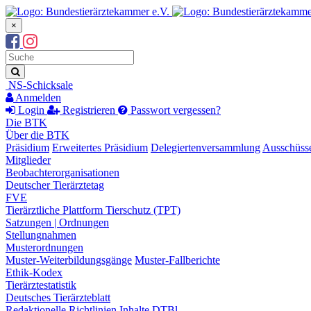
×
Suchbegriff
Suche
NS-Schicksale
Anmelden
Login
Registrieren
Passwort vergessen?
Die BTK
Über die BTK
Präsidium
Erweitertes Präsidium
Delegiertenversammlung
Ausschüss
Mitglieder
Beobachterorganisationen
Deutscher Tierärztetag
FVE
Tierärztliche Plattform Tierschutz (TPT)
Satzungen | Ordnungen
Stellungnahmen
Musterordnungen
Muster-Weiterbildungsgänge
Muster-Fallberichte
Ethik-Kodex
Tierärztestatistik
Deutsches Tierärzteblatt
Redaktionelle Richtlinien
Inhalte DTBl.