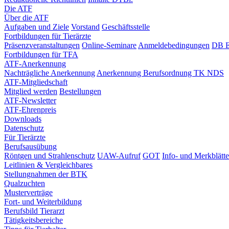
Die ATF
Über die ATF
Aufgaben und Ziele
Vorstand
Geschäftsstelle
Fortbildungen für Tierärzte
Präsenzveranstaltungen
Online-Seminare
Anmeldebedingungen
DB E
Fortbildungen für TFA
ATF-Anerkennung
Nachträgliche Anerkennung
Anerkennung Berufsordnung TK NDS
ATF-Mitgliedschaft
Mitglied werden
Bestellungen
ATF-Newsletter
ATF-Ehrenpreis
Downloads
Datenschutz
Für Tierärzte
Berufsausübung
Röntgen und Strahlenschutz
UAW-Aufruf
GOT
Info- und Merkblätte
Leitlinien & Vergleichbares
Stellungnahmen der BTK
Qualzuchten
Musterverträge
Fort- und Weiterbildung
Berufsbild Tierarzt
Tätigkeitsbereiche