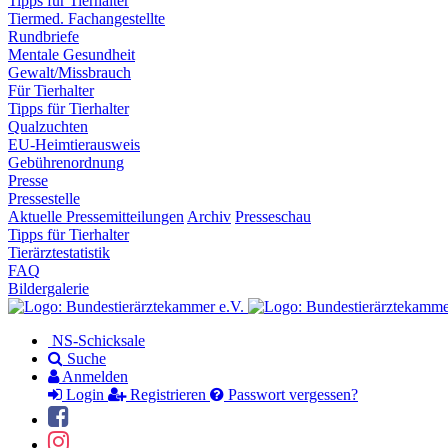
Tipps für Tierhalter
Tiermed. Fachangestellte
Rundbriefe
Mentale Gesundheit
Gewalt/Missbrauch
Für Tierhalter
Tipps für Tierhalter
Qualzuchten
EU-Heimtierausweis
Gebührenordnung
Presse
Pressestelle
Aktuelle Pressemitteilungen
Archiv
Presseschau
Tipps für Tierhalter
Tierärztestatistik
FAQ
Bildergalerie
NS-Schicksale
Suche
Anmelden
Login
Registrieren
Passwort vergessen?