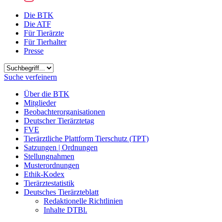
Die BTK
Die ATF
Für Tierärzte
Für Tierhalter
Presse
Suchbegriff
Suche verfeinern
Über die BTK
Mitglieder
Beobachterorganisationen
Deutscher Tierärztetag
FVE
Tierärztliche Plattform Tierschutz (TPT)
Satzungen | Ordnungen
Stellungnahmen
Musterordnungen
Ethik-Kodex
Tierärztestatistik
Deutsches Tierärzteblatt
Redaktionelle Richtlinien
Inhalte DTBl.