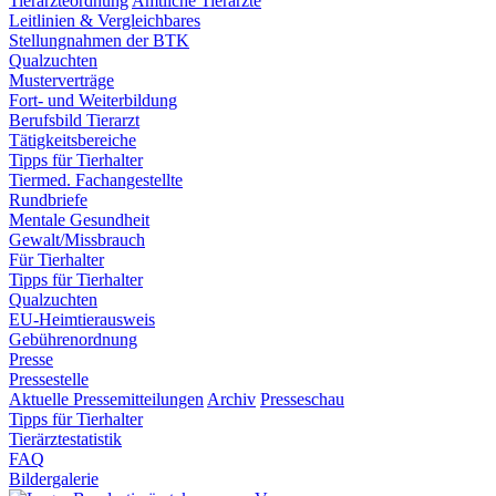
Tierärzteordnung
Amtliche Tierärzte
Leitlinien & Vergleichbares
Stellungnahmen der BTK
Qualzuchten
Musterverträge
Fort- und Weiterbildung
Berufsbild Tierarzt
Tätigkeitsbereiche
Tipps für Tierhalter
Tiermed. Fachangestellte
Rundbriefe
Mentale Gesundheit
Gewalt/Missbrauch
Für Tierhalter
Tipps für Tierhalter
Qualzuchten
EU-Heimtierausweis
Gebührenordnung
Presse
Pressestelle
Aktuelle Pressemitteilungen
Archiv
Presseschau
Tipps für Tierhalter
Tierärztestatistik
FAQ
Bildergalerie