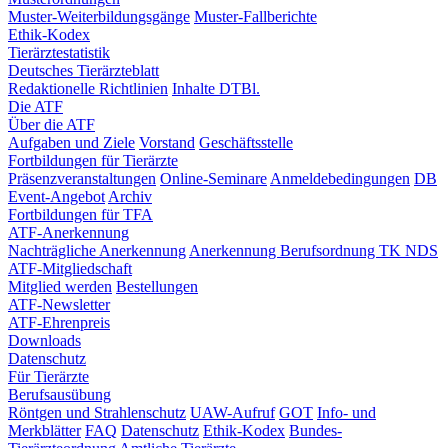
Muster-Weiterbildungsgänge
Muster-Fallberichte
Ethik-Kodex
Tierärztestatistik
Deutsches Tierärzteblatt
Redaktionelle Richtlinien
Inhalte DTBl.
Die ATF
Über die ATF
Aufgaben und Ziele
Vorstand
Geschäftsstelle
Fortbildungen für Tierärzte
Präsenzveranstaltungen
Online-Seminare
Anmeldebedingungen
DB
Event-Angebot
Archiv
Fortbildungen für TFA
ATF-Anerkennung
Nachträgliche Anerkennung
Anerkennung Berufsordnung TK NDS
ATF-Mitgliedschaft
Mitglied werden
Bestellungen
ATF-Newsletter
ATF-Ehrenpreis
Downloads
Datenschutz
Für Tierärzte
Berufsausübung
Röntgen und Strahlenschutz
UAW-Aufruf
GOT
Info- und
Merkblätter
FAQ
Datenschutz
Ethik-Kodex
Bundes-