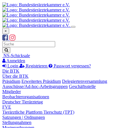
×
Suchbegriff
Suche
NS-Schicksale
Anmelden
Login
Registrieren
Passwort vergessen?
Die BTK
Über die BTK
Präsidium
Erweitertes Präsidium
Delegiertenversammlung
Ausschüsse/Ad-hoc-Arbeitsgruppen
Geschäftsstelle
Mitglieder
Beobachterorganisationen
Deutscher Tierärztetag
FVE
Tierärztliche Plattform Tierschutz (TPT)
Satzungen | Ordnungen
Stellungnahmen
Musterordnungen