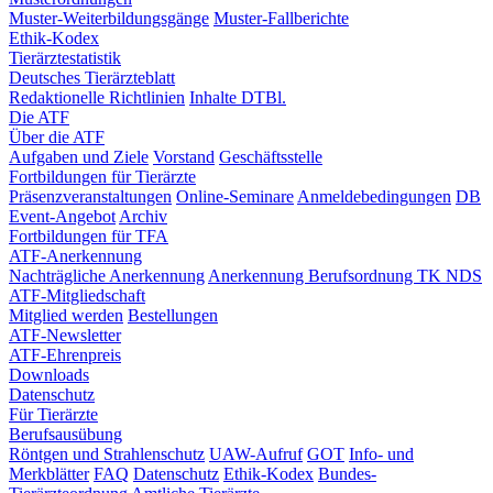
Muster-Weiterbildungsgänge
Muster-Fallberichte
Ethik-Kodex
Tierärztestatistik
Deutsches Tierärzteblatt
Redaktionelle Richtlinien
Inhalte DTBl.
Die ATF
Über die ATF
Aufgaben und Ziele
Vorstand
Geschäftsstelle
Fortbildungen für Tierärzte
Präsenzveranstaltungen
Online-Seminare
Anmeldebedingungen
DB
Event-Angebot
Archiv
Fortbildungen für TFA
ATF-Anerkennung
Nachträgliche Anerkennung
Anerkennung Berufsordnung TK NDS
ATF-Mitgliedschaft
Mitglied werden
Bestellungen
ATF-Newsletter
ATF-Ehrenpreis
Downloads
Datenschutz
Für Tierärzte
Berufsausübung
Röntgen und Strahlenschutz
UAW-Aufruf
GOT
Info- und
Merkblätter
FAQ
Datenschutz
Ethik-Kodex
Bundes-