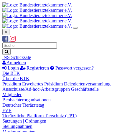
×
Suchbegriff
Suche
NS-Schicksale
Anmelden
Login
Registrieren
Passwort vergessen?
Die BTK
Über die BTK
Präsidium
Erweitertes Präsidium
Delegiertenversammlung
Ausschüsse/Ad-hoc-Arbeitsgruppen
Geschäftsstelle
Mitglieder
Beobachterorganisationen
Deutscher Tierärztetag
FVE
Tierärztliche Plattform Tierschutz (TPT)
Satzungen | Ordnungen
Stellungnahmen
Musterordnungen