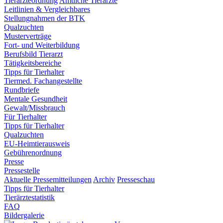
Tierärzteordnung
Amtliche Tierärzte
Leitlinien & Vergleichbares
Stellungnahmen der BTK
Qualzuchten
Musterverträge
Fort- und Weiterbildung
Berufsbild Tierarzt
Tätigkeitsbereiche
Tipps für Tierhalter
Tiermed. Fachangestellte
Rundbriefe
Mentale Gesundheit
Gewalt/Missbrauch
Für Tierhalter
Tipps für Tierhalter
Qualzuchten
EU-Heimtierausweis
Gebührenordnung
Presse
Pressestelle
Aktuelle Pressemitteilungen
Archiv
Presseschau
Tipps für Tierhalter
Tierärztestatistik
FAQ
Bildergalerie