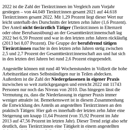
2022 ist die Zahl der Tierärzt:innen im Vergleich zum Vorjahr
gestiegen – von 44.049 Tierärzt:innen gesamt 2021 auf 44.618
Tierärzt:innen gesamt 2022. Mit 1,29 Prozent liegt dieser Wert nur
leicht unterhalb des Durschnitts der letzten zehn Jahre (1,6 Prozent).
Der Anteil
nicht tierärztlich Tätiger
(Tierärzt:innen in Elternzeit
oder ohne Berufsausübung) an der Gesamttierärzt:innenschaft lag
2022 bei 6,59 Prozent und war in den letzten zehn Jahren rückläufig
(2013 bei 8,07 Prozent). Die Gruppe der
berufsfremd tätigen
Tierärzt:innen
machte in den letzten zehn Jahren stetig zwischen
2,5 und 2,7 Prozent der Gesamttierärzt:innenschaft aus und hat sich
in den letzten drei Jahren bei rund 2,6 Prozent eingependelt.
Angestellte können mit rund 40 Wochenstunden in Vollzeit die hohe
Arbeitszeitlast eines Selbstständigen nur in Teilen abdecken.
Außerdem ist die Zahl der
Niedergelassenen in eigener Praxis
inzwischen so weit zurückgegangen und erreicht 2022 mit 11743
Personen nur noch das Niveau von 2010. Das hingegen lässt die
Vermutung zu, dass die Niederlassung in eigener Praxis immer
weniger attraktiv ist. Bemerkenswert ist in diesem Zusammenhang
die Entwicklung des Anteils an angestellten Tierärzt:innen an den
praktisch Tätigen: Hier gab es innerhalb der letzten zehn Jahre eine
Steigerung um knapp 11,64 Prozent (von 35,92 Prozent im Jahr
2013 auf 47,56 Prozent im letzten Jahr). Dieser Trend zeigt also sehr
deutlich, dass Tierärzt:innen eine Tätigkeit in einem angestellten