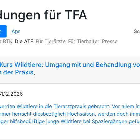
ldungen für TFA
n
Apr
Sc
e BTK
Die ATF
Für Tierärzte
Für Tierhalter
Presse
Kurs Wildtiere: Umgang mit und Behandlung v
n der Praxis
,
31.12.2026
rden Wildtiere in die Tierarztpraxis gebracht. Vor allem i
mer herrscht diesbezüglich Hochsaison, werden doch imm
ger hilfsbedürftige junge Wildtiere bei Spaziergängen gefu