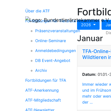
Fortbi
Über die ATF
Fortbildungen für Tierärzte
2026
Ja
Präsenzveranstaltungen
Di
Januar
Online-Seminare
Anmeldebedingungen
TFA‐Online‐
Wildtieren i
DB Event-Angebot
Archiv
Datum:
01.01.-
Fortbildungen für TFA
Immer wieder we
ATF-Anerkennung
und im Frühsom
mehr oder weni
ATF-Mitgliedschaft
der ...
ATF-Newsletter