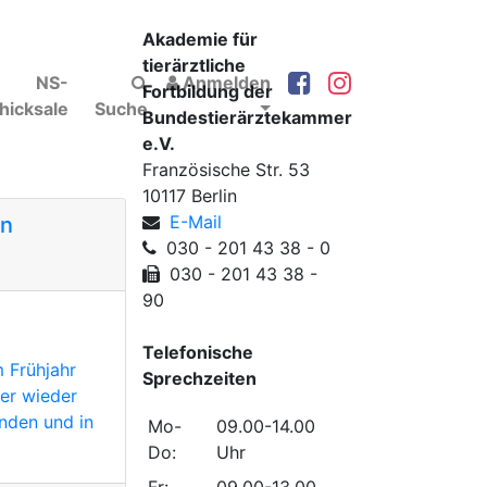
Akademie für
tierärztliche
NS-
Anmelden
Fortbildung der
hicksale
Suche
Bundestierärztekammer
e.V.
Französische Str. 53
10117 Berlin
E-Mail
on
030 - 201 43 38 - 0
030 - 201 43 38 -
90
Telefonische
m Frühjahr
Sprechzeiten
er wieder
nden und in
Mo-
09.00-14.00
Do:
Uhr