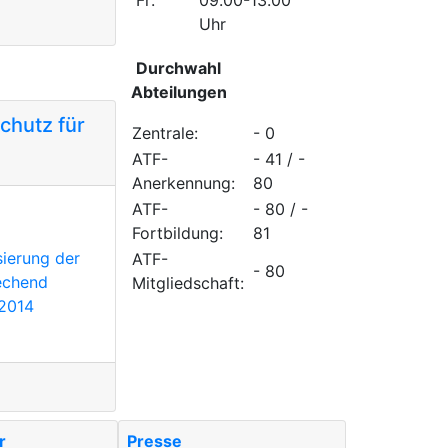
Fr:
09.00-13.00
Uhr
Durchwahl
Abteilungen
chutz für
Zentrale:
- 0
ATF-
- 41 / -
Anerkennung:
80
ATF-
- 80 / -
Fortbildung:
81
sierung der
ATF-
- 80
echend
Mitgliedschaft:
.2014
r
Presse