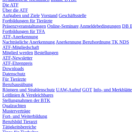
Die ATF
Über die ATF
Aufgaben und Ziele
Vorstand
Geschäftsstelle
Fortbildungen für Tierärzte
Präsenzveranstaltungen
Online-Seminare
Anmeldebedingungen
DB E
Fortbildungen für TFA
ATF-Anerkennung
Nachträgliche Anerkennung
Anerkennung Berufsordnung TK NDS
ATF-Mitgliedschaft
Mitglied werden
Bestellungen
ATF-Newsletter
ATF-Ehrenpreis
Downloads
Datenschutz
Für Tierärzte
Berufsausübung
Röntgen und Strahlenschutz
UAW-Aufruf
GOT
Info- und Merkblätte
Leitlinien & Vergleichbares
Stellungnahmen der BTK
Qualzuchten
Musterverträge
Fort- und Weiterbildung
Berufsbild Tierarzt
Tätigkeitsbereiche