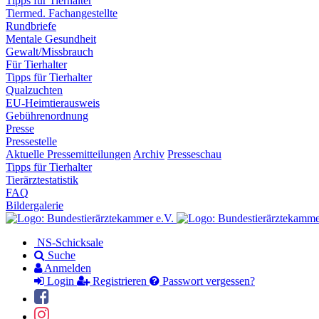
Tipps für Tierhalter
Tiermed. Fachangestellte
Rundbriefe
Mentale Gesundheit
Gewalt/Missbrauch
Für Tierhalter
Tipps für Tierhalter
Qualzuchten
EU-Heimtierausweis
Gebührenordnung
Presse
Pressestelle
Aktuelle Pressemitteilungen
Archiv
Presseschau
Tipps für Tierhalter
Tierärztestatistik
FAQ
Bildergalerie
NS-Schicksale
Suche
Anmelden
Login
Registrieren
Passwort vergessen?