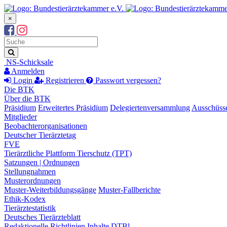
×
Suchbegriff
Suche
NS-Schicksale
Anmelden
Login
Registrieren
Passwort vergessen?
Die BTK
Über die BTK
Präsidium
Erweitertes Präsidium
Delegiertenversammlung
Ausschüss
Mitglieder
Beobachterorganisationen
Deutscher Tierärztetag
FVE
Tierärztliche Plattform Tierschutz (TPT)
Satzungen | Ordnungen
Stellungnahmen
Musterordnungen
Muster-Weiterbildungsgänge
Muster-Fallberichte
Ethik-Kodex
Tierärztestatistik
Deutsches Tierärzteblatt
Redaktionelle Richtlinien
Inhalte DTBl.