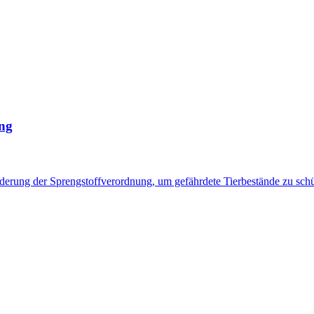
ung
derung der Sprengstoffverordnung, um gefährdete Tierbestände zu sch