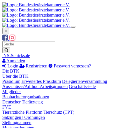
×
Suchbegriff
Suche
NS-Schicksale
Anmelden
Login
Registrieren
Passwort vergessen?
Die BTK
Über die BTK
Präsidium
Erweitertes Präsidium
Delegiertenversammlung
Ausschüsse/Ad-hoc-Arbeitsgruppen
Geschäftsstelle
Mitglieder
Beobachterorganisationen
Deutscher Tierärztetag
FVE
Tierärztliche Plattform Tierschutz (TPT)
Satzungen | Ordnungen
Stellungnahmen
Musterordnungen