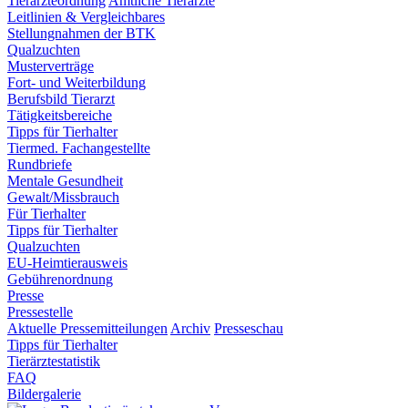
Tierärzteordnung
Amtliche Tierärzte
Leitlinien & Vergleichbares
Stellungnahmen der BTK
Qualzuchten
Musterverträge
Fort- und Weiterbildung
Berufsbild Tierarzt
Tätigkeitsbereiche
Tipps für Tierhalter
Tiermed. Fachangestellte
Rundbriefe
Mentale Gesundheit
Gewalt/Missbrauch
Für Tierhalter
Tipps für Tierhalter
Qualzuchten
EU-Heimtierausweis
Gebührenordnung
Presse
Pressestelle
Aktuelle Pressemitteilungen
Archiv
Presseschau
Tipps für Tierhalter
Tierärztestatistik
FAQ
Bildergalerie