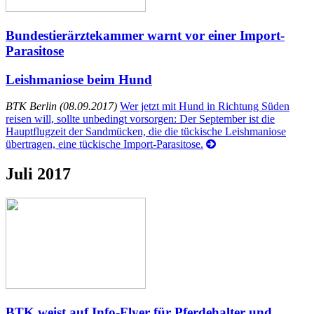
Bundestierärztekammer warnt vor einer Import-
Parasitose
Leishmaniose beim Hund
BTK Berlin (08.09.2017)
Wer jetzt mit Hund in Richtung Süden
reisen will, sollte unbedingt vorsorgen: Der September ist die
Hauptflugzeit der Sandmücken, die die tückische Leishmaniose
übertragen, eine tückische Import-Parasitose.
Juli 2017
BTK weist auf Info-Flyer für Pferdehalter und