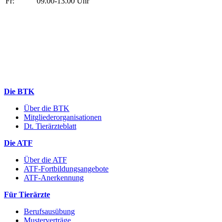
Fr:
09.00-13.00 Uhr
Die BTK
Über die BTK
Mitgliederorganisationen
Dt. Tierärzteblatt
Die ATF
Über die ATF
ATF-Fortbildungsangebote
ATF-Anerkennung
Für Tierärzte
Berufsausübung
Musterverträge