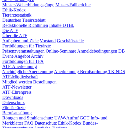
Muster-Weiterbildungsgänge
Muster-Fallberichte
Ethik-Kodex
Tierärztestatistik
Deutsches Tierärzteblatt
Redaktionelle Richtlinien
Inhalte DTBl.
Die ATF
Über die ATF
Aufgaben und Ziele
Vorstand
Geschäftsstelle
Fortbildungen für Tierärzte
Präsenzveranstaltungen
Online-Seminare
Anmeldebedingungen
DB
Event-Angebot
Archiv
Fortbildungen für TFA
ATF-Anerkennung
Nachträgliche Anerkennung
Anerkennung Berufsordnung TK NDS
ATF-Mitgliedschaft
Mitglied werden
Bestellungen
ATF-Newsletter
ATF-Ehrenpreis
Downloads
Datenschutz
Für Tierärzte
Berufsausübung
Röntgen und Strahlenschutz
UAW-Aufruf
GOT
Info- und
Merkblätter
FAQ
Datenschutz
Ethik-Kodex
Bundes-