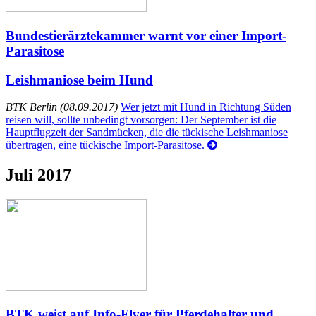
Bundestierärztekammer warnt vor einer Import-
Parasitose
Leishmaniose beim Hund
BTK Berlin (08.09.2017)
Wer jetzt mit Hund in Richtung Süden
reisen will, sollte unbedingt vorsorgen: Der September ist die
Hauptflugzeit der Sandmücken, die die tückische Leishmaniose
übertragen, eine tückische Import-Parasitose.
Juli 2017
BTK weist auf Info-Flyer für Pferdehalter und