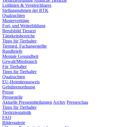
Tierärzteordnung
Amtliche Tierärzte
Leitlinien & Vergleichbares
Stellungnahmen der BTK
Qualzuchten
Musterverträge
Fort- und Weiterbildung
Berufsbild Tierarzt
Tätigkeitsbereiche
Tipps für Tierhalter
Tiermed. Fachangestellte
Rundbriefe
Mentale Gesundheit
Gewalt/Missbrauch
Für Tierhalter
Tipps für Tierhalter
Qualzuchten
EU-Heimtierausweis
Gebührenordnung
Presse
Pressestelle
Aktuelle Pressemitteilungen
Archiv
Presseschau
Tipps für Tierhalter
Tierärztestatistik
FAQ
Bildergalerie