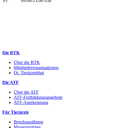
Fr:
09.00-13.00 Uhr
Die BTK
Über die BTK
Mitgliederorganisationen
Dt. Tierärzteblatt
Die ATF
Über die ATF
ATF-Fortbildungsangebote
ATF-Anerkennung
Für Tierärzte
Berufsausübung
Musterverträge