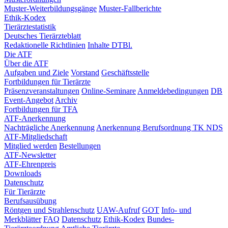
Muster-Weiterbildungsgänge
Muster-Fallberichte
Ethik-Kodex
Tierärztestatistik
Deutsches Tierärzteblatt
Redaktionelle Richtlinien
Inhalte DTBl.
Die ATF
Über die ATF
Aufgaben und Ziele
Vorstand
Geschäftsstelle
Fortbildungen für Tierärzte
Präsenzveranstaltungen
Online-Seminare
Anmeldebedingungen
DB
Event-Angebot
Archiv
Fortbildungen für TFA
ATF-Anerkennung
Nachträgliche Anerkennung
Anerkennung Berufsordnung TK NDS
ATF-Mitgliedschaft
Mitglied werden
Bestellungen
ATF-Newsletter
ATF-Ehrenpreis
Downloads
Datenschutz
Für Tierärzte
Berufsausübung
Röntgen und Strahlenschutz
UAW-Aufruf
GOT
Info- und
Merkblätter
FAQ
Datenschutz
Ethik-Kodex
Bundes-