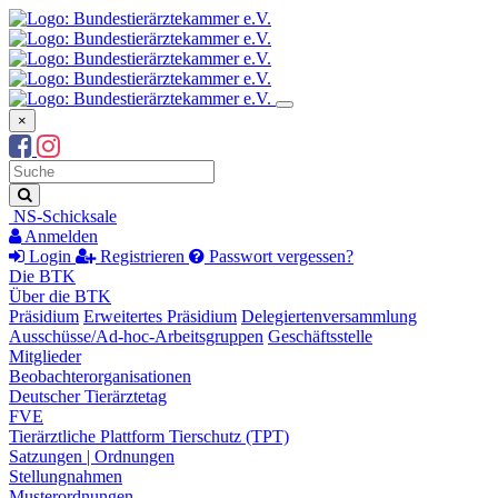
×
Suchbegriff
Suche
NS-Schicksale
Anmelden
Login
Registrieren
Passwort vergessen?
Die BTK
Über die BTK
Präsidium
Erweitertes Präsidium
Delegiertenversammlung
Ausschüsse/Ad-hoc-Arbeitsgruppen
Geschäftsstelle
Mitglieder
Beobachterorganisationen
Deutscher Tierärztetag
FVE
Tierärztliche Plattform Tierschutz (TPT)
Satzungen | Ordnungen
Stellungnahmen
Musterordnungen