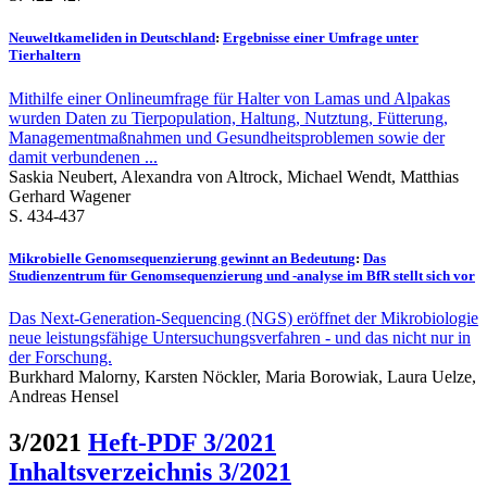
Neuweltkameliden in Deutschland
:
Ergebnisse einer Umfrage unter
Tierhaltern
Mithilfe einer Onlineumfrage für Halter von Lamas und Alpakas
wurden Daten zu Tierpopulation, Haltung, Nutztung, Fütterung,
Managementmaßnahmen und Gesundheitsproblemen sowie der
damit verbundenen ...
Saskia Neubert, Alexandra von Altrock, Michael Wendt, Matthias
Gerhard Wagener
S. 434-437
Mikrobielle Genomsequenzierung gewinnt an Bedeutung
:
Das
Studienzentrum für Genomsequenzierung und -analyse im BfR stellt sich vor
Das Next-Generation-Sequencing (NGS) eröffnet der Mikrobiologie
neue leistungsfähige Untersuchungsverfahren - und das nicht nur in
der Forschung.
Burkhard Malorny, Karsten Nöckler, Maria Borowiak, Laura Uelze,
Andreas Hensel
3/2021
Heft-PDF 3/2021
Inhaltsverzeichnis 3/2021