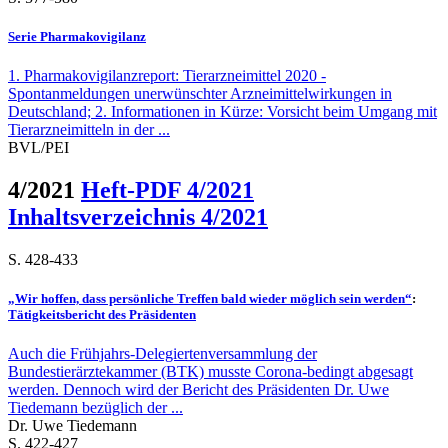
Serie Pharmakovigilanz
1. Pharmakovigilanzreport: Tierarzneimittel 2020 -
Spontanmeldungen unerwünschter Arzneimittelwirkungen in
Deutschland; 2. Informationen in Kürze: Vorsicht beim Umgang mit
Tierarzneimitteln in der ...
BVL/PEI
4/2021
Heft-PDF 4/2021
Inhaltsverzeichnis 4/2021
S. 428-433
„Wir hoffen, dass persönliche Treffen bald wieder möglich sein werden“
:
Tätigkeitsbericht des Präsidenten
Auch die Frühjahrs-Delegiertenversammlung der
Bundestierärztekammer (BTK) musste Corona-bedingt abgesagt
werden. Dennoch wird der Bericht des Präsidenten Dr. Uwe
Tiedemann bezüglich der ...
Dr. Uwe Tiedemann
S. 422-427