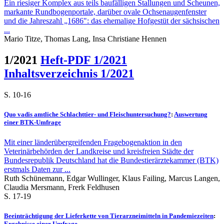
Ein riesiger Komplex aus teils baufälligen Stallungen und Scheunen,
markante Rundbogenportale, darüber ovale Ochsenaugenfenster
und die Jahreszahl „1686": das ehemalige Hofgestüt der sächsischen
...
Mario Titze, Thomas Lang, Insa Christiane Hennen
1/2021
Heft-PDF 1/2021
Inhaltsverzeichnis 1/2021
S. 10-16
Quo vadis amtliche Schlachttier- und Fleischuntersuchung?
:
Auswertung
einer BTK-Umfrage
Mit einer länderübergreifenden Fragebogenaktion in den
Veterinärbehörden der Landkreise und kreisfreien Städte der
Bundesrepublik Deutschland hat die Bundestierärztekammer (BTK)
erstmals Daten zur ...
Ruth Schünemann, Edgar Wullinger, Klaus Failing, Marcus Langen,
Claudia Mersmann, Frerk Feldhusen
S. 17-19
Beeinträchtigung der Lieferkette von Tierarzneimitteln in Pandemiezeiten
:
Ergebnisse einer Umfrage