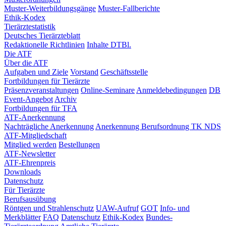
Muster-Weiterbildungsgänge
Muster-Fallberichte
Ethik-Kodex
Tierärztestatistik
Deutsches Tierärzteblatt
Redaktionelle Richtlinien
Inhalte DTBl.
Die ATF
Über die ATF
Aufgaben und Ziele
Vorstand
Geschäftsstelle
Fortbildungen für Tierärzte
Präsenzveranstaltungen
Online-Seminare
Anmeldebedingungen
DB
Event-Angebot
Archiv
Fortbildungen für TFA
ATF-Anerkennung
Nachträgliche Anerkennung
Anerkennung Berufsordnung TK NDS
ATF-Mitgliedschaft
Mitglied werden
Bestellungen
ATF-Newsletter
ATF-Ehrenpreis
Downloads
Datenschutz
Für Tierärzte
Berufsausübung
Röntgen und Strahlenschutz
UAW-Aufruf
GOT
Info- und
Merkblätter
FAQ
Datenschutz
Ethik-Kodex
Bundes-