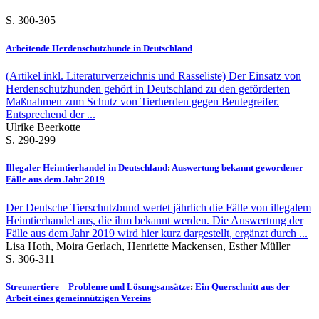
S. 300-305
Arbeitende Herdenschutzhunde in Deutschland
(Artikel inkl. Literaturverzeichnis und Rasseliste) Der Einsatz von
Herdenschutzhunden gehört in Deutschland zu den geförderten
Maßnahmen zum Schutz von Tierherden gegen Beutegreifer.
Entsprechend der ...
Ulrike Beerkotte
S. 290-299
Illegaler Heimtierhandel in Deutschland
:
Auswertung bekannt gewordener
Fälle aus dem Jahr 2019
Der Deutsche Tierschutzbund wertet jährlich die Fälle von illegalem
Heimtierhandel aus, die ihm bekannt werden. Die Auswertung der
Fälle aus dem Jahr 2019 wird hier kurz dargestellt, ergänzt durch ...
Lisa Hoth, Moira Gerlach, Henriette Mackensen, Esther Müller
S. 306-311
Streunertiere – Probleme und Lösungsansätze
:
Ein Querschnitt aus der
Arbeit eines gemeinnützigen Vereins