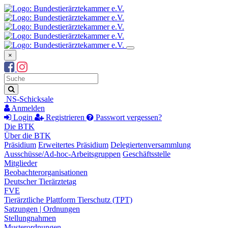
×
Suchbegriff
Suche
NS-Schicksale
Anmelden
Login
Registrieren
Passwort vergessen?
Die BTK
Über die BTK
Präsidium
Erweitertes Präsidium
Delegiertenversammlung
Ausschüsse/Ad-hoc-Arbeitsgruppen
Geschäftsstelle
Mitglieder
Beobachterorganisationen
Deutscher Tierärztetag
FVE
Tierärztliche Plattform Tierschutz (TPT)
Satzungen | Ordnungen
Stellungnahmen
Musterordnungen