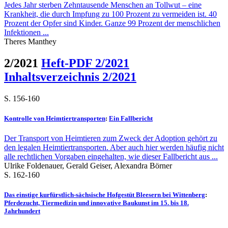
Jedes Jahr sterben Zehntausende Menschen an Tollwut – eine
Krankheit, die durch Impfung zu 100 Prozent zu vermeiden ist. 40
Prozent der Opfer sind Kinder. Ganze 99 Prozent der menschlichen
Infektionen ...
Theres Manthey
2/2021
Heft-PDF 2/2021
Inhaltsverzeichnis 2/2021
S. 156-160
Kontrolle von Heimtiertransporten
:
Ein Fallbericht
Der Transport von Heimtieren zum Zweck der Adoption gehört zu
den legalen Heimtiertransporten. Aber auch hier werden häufig nicht
alle rechtlichen Vorgaben eingehalten, wie dieser Fallbericht aus ...
Ulrike Foldenauer, Gerald Geiser, Alexandra Börner
S. 162-160
Das einstige kurfürstlich-sächsische Hofgestüt Bleesern bei Wittenberg
:
Pferdezucht, Tiermedizin und innovative Baukunst im 15. bis 18.
Jahrhundert