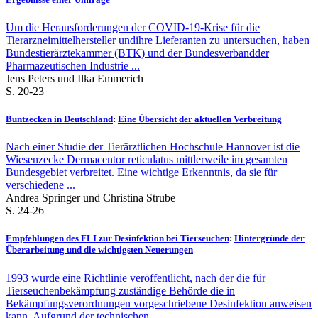
Um die Herausforderungen der COVID-19-Krise für die
Tierarzneimittelhersteller undihre Lieferanten zu untersuchen, haben
Bundestierärztekammer (BTK) und der Bundesverbandder
Pharmazeutischen Industrie ...
Jens Peters und Ilka Emmerich
S. 20-23
Buntzecken in Deutschland
:
Eine Übersicht der aktuellen Verbreitung
Nach einer Studie der Tierärztlichen Hochschule Hannover ist die
Wiesenzecke Dermacentor reticulatus mittlerweile im gesamten
Bundesgebiet verbreitet. Eine wichtige Erkenntnis, da sie für
verschiedene ...
Andrea Springer und Christina Strube
S. 24-26
Empfehlungen des FLI zur Desinfektion bei Tierseuchen
:
Hintergründe der
Überarbeitung und die wichtigsten Neuerungen
1993 wurde eine Richtlinie veröffentlicht, nach der die für
Tierseuchenbekämpfung zuständige Behörde die in
Bekämpfungsverordnungen vorgeschriebene Desinfektion anweisen
kann. Aufgrund der technischen ...