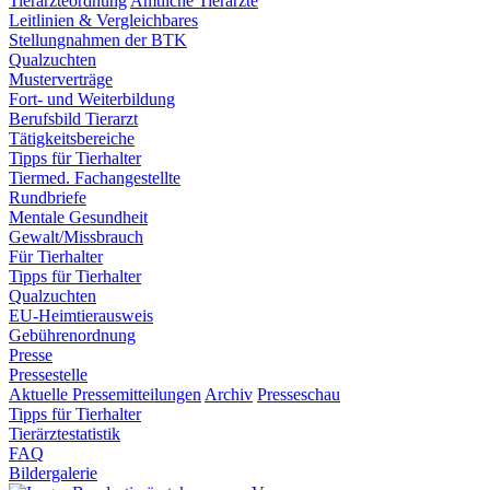
Tierärzteordnung
Amtliche Tierärzte
Leitlinien & Vergleichbares
Stellungnahmen der BTK
Qualzuchten
Musterverträge
Fort- und Weiterbildung
Berufsbild Tierarzt
Tätigkeitsbereiche
Tipps für Tierhalter
Tiermed. Fachangestellte
Rundbriefe
Mentale Gesundheit
Gewalt/Missbrauch
Für Tierhalter
Tipps für Tierhalter
Qualzuchten
EU-Heimtierausweis
Gebührenordnung
Presse
Pressestelle
Aktuelle Pressemitteilungen
Archiv
Presseschau
Tipps für Tierhalter
Tierärztestatistik
FAQ
Bildergalerie