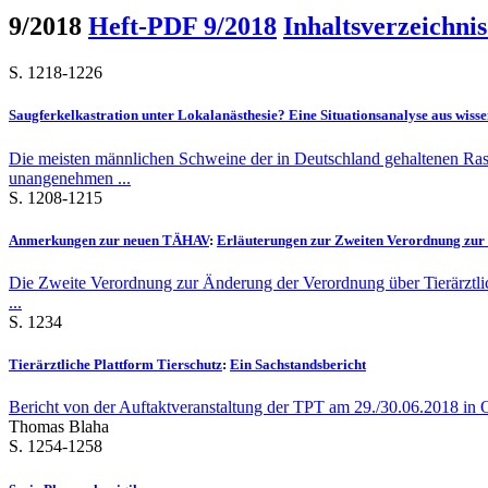
9/2018
Heft-PDF 9/2018
Inhaltsverzeichnis
S. 1218-1226
Saugferkelkastration unter Lokalanästhesie? Eine Situationsanalyse aus wisse
Die meisten männlichen Schweine der in Deutschland gehaltenen Rass
unangenehmen ...
S. 1208-1215
Anmerkungen zur neuen TÄHAV
:
Erläuterungen zur Zweiten Verordnung zur 
Die Zweite Verordnung zur Änderung der Verordnung über Tierärztli
...
S. 1234
Tierärztliche Plattform Tierschutz
:
Ein Sachstandsbericht
Bericht von der Auftaktveranstaltung der TPT am 29./30.06.2018 in 
Thomas Blaha
S. 1254-1258