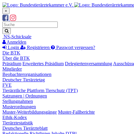
×
Suchbegriff
Suche
NS-Schicksale
Anmelden
Login
Registrieren
Passwort vergessen?
Die BTK
Über die BTK
Präsidium
Erweitertes Präsidium
Delegiertenversammlung
Ausschüss
Mitglieder
Beobachterorganisationen
Deutscher Tierärztetag
FVE
Tierärztliche Plattform Tierschutz (TPT)
Satzungen | Ordnungen
Stellungnahmen
Musterordnungen
Muster-Weiterbildungsgänge
Muster-Fallberichte
Ethik-Kodex
Tierärztestatistik
Deutsches Tierärzteblatt
Redaktionelle Richtlinien
Inhalte DTBl.