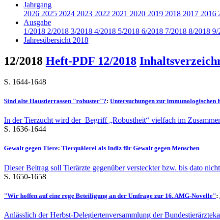
Jahrgang
2026
2025
2024
2023
2022
2021
2020
2019
2018
2017
2016
Ausgabe
1/2018
2/2018
3/2018
4/2018
5/2018
6/2018
7/2018
8/2018
9/
Jahresübersicht 2018
12/2018
Heft-PDF 12/2018
Inhaltsverzeich
S. 1644-1648
Sind alte Haustierrassen "robuster"?
:
Untersuchungen zur immunologischen
In der Tierzucht wird der Begriff „Robustheit“ vielfach im Zusamme
S. 1636-1644
Gewalt gegen Tiere
:
Tierquälerei als Indiz für Gewalt gegen Menschen
Dieser Beitrag soll Tierärzte gegenüber versteckter bzw. bis dato nich
S. 1650-1658
"Wir hoffen auf eine rege Beteiligung an der Umfrage zur 16. AMG-Novelle"
:
Anlässlich der Herbst-Delegiertenversammlung der Bundestierärzteka