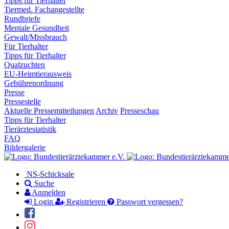
Tipps für Tierhalter
Tiermed. Fachangestellte
Rundbriefe
Mentale Gesundheit
Gewalt/Missbrauch
Für Tierhalter
Tipps für Tierhalter
Qualzuchten
EU-Heimtierausweis
Gebührenordnung
Presse
Pressestelle
Aktuelle Pressemitteilungen
Archiv
Presseschau
Tipps für Tierhalter
Tierärztestatistik
FAQ
Bildergalerie
NS-Schicksale
Suche
Anmelden
Login
Registrieren
Passwort vergessen?