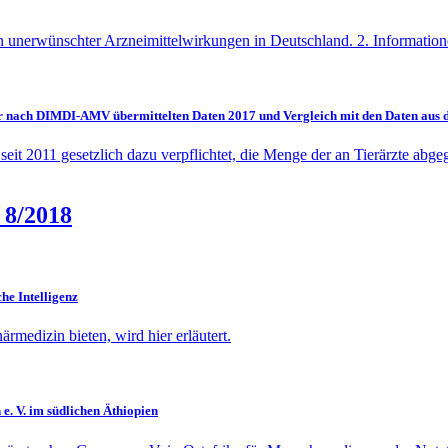
n unerwünschter Arzneimittelwirkungen in Deutschland. 2. Information
 nach DIMDI-AMV übermittelten Daten 2017 und Vergleich mit den Daten aus 
 2011 gesetzlich dazu verpflichtet, die Menge der an Tierärzte abgege
 8/2018
che Intelligenz
rmedizin bieten, wird hier erläutert.
e. V. im südlichen Äthiopien