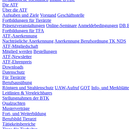
Die ATF
Über die ATF
Aufgaben und Ziele
Vorstand
Geschäftsstelle
Fortbildungen für Tierärzte
Präsenzveranstaltungen
Online-Seminare
Anmeldebedingungen
DB E
Fortbildungen für TFA
ATF-Anerkennung
Nachträgliche Anerkennung
Anerkennung Berufsordnung TK NDS
ATF-Mitgliedschaft
Mitglied werden
Bestellungen
ATF-Newsletter
ATF-Ehrenpreis
Downloads
Datenschutz
Für Tierärzte
Berufsausübung
Röntgen und Strahlenschutz
UAW-Aufruf
GOT
Info- und Merkblätte
Leitlinien & Vergleichbares
Stellungnahmen der BTK
Qualzuchten
Musterverträge
Fort- und Weiterbildung
Berufsbild Tierarzt
Tätigkeitsbereiche