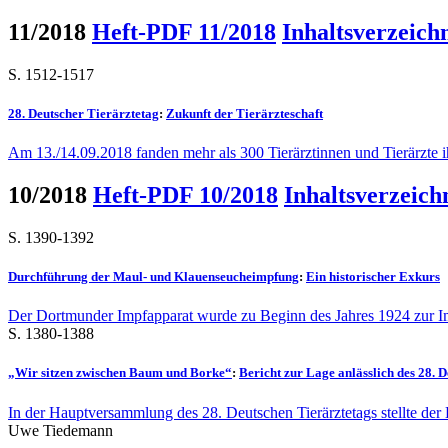
11/2018
Heft-PDF 11/2018
Inhaltsverzeich
S. 1512-1517
28. Deutscher Tierärztetag
:
Zukunft der Tierärzteschaft
Am 13./14.09.2018 fanden mehr als 300 Tierärztinnen und Tierärzte i
10/2018
Heft-PDF 10/2018
Inhaltsverzeich
S. 1390-1392
Durchführung der Maul- und Klauenseucheimpfung
:
Ein historischer Exkurs
Der Dortmunder Impfapparat wurde zu Beginn des Jahres 1924 zur I
S. 1380-1388
„Wir sitzen zwischen Baum und Borke“
:
Bericht zur Lage anlässlich des 28. 
In der Hauptversammlung des 28. Deutschen Tierärztetags stellte der
Uwe Tiedemann