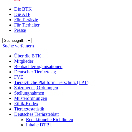
Die BTK
Die ATF
Für Tierärzte
Für Tierhalter
Presse
Suchbegriff
Suche verfeinern
Über die BTK
Mitglieder
Beobachterorganisationen
Deutscher Tierärztetag
FVE
Tierärztliche Plattform Tierschutz (TPT)
Satzungen | Ordnungen
Stellungnahmen
Musterordnungen
Ethik-Kodex
Tierärztestatistik
Deutsches Tierärzteblatt
Redaktionelle Richtlinien
Inhalte DTBl.