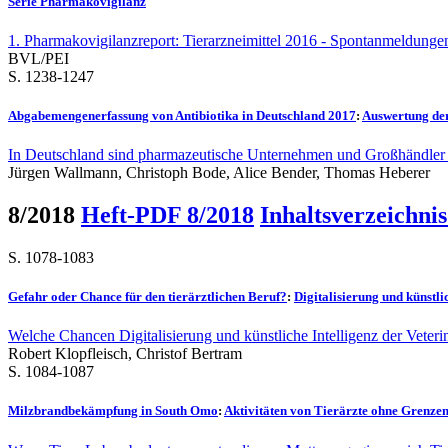
Serie Pharmakovigilanz
1. Pharmakovigilanzreport: Tierarzneimittel 2016 - Spontanmeldunge
BVL/PEI
S. 1238-1247
Abgabemengenerfassung von Antibiotika in Deutschland 2017
:
Auswertung der
In Deutschland sind pharmazeutische Unternehmen und Großhändler seit
Jürgen Wallmann, Christoph Bode, Alice Bender, Thomas Heberer
8/2018
Heft-PDF 8/2018
Inhaltsverzeichnis
S. 1078-1083
Gefahr oder Chance für den tierärztlichen Beruf?
:
Digitalisierung und künstli
Welche Chancen Digitalisierung und künstliche Intelligenz der Veterinä
Robert Klopfleisch, Christof Bertram
S. 1084-1087
Milzbrandbekämpfung in South Omo
:
Aktivitäten von Tierärzte ohne Grenzen 