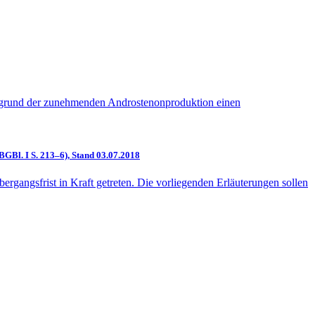
aufgrund der zunehmenden Androstenonproduktion einen
GBl. I S. 213–6), Stand 03.07.2018
angsfrist in Kraft getreten. Die vorliegenden Erläuterungen sollen