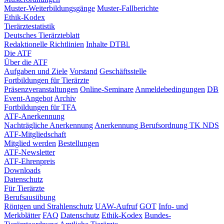
Muster-Weiterbildungsgänge
Muster-Fallberichte
Ethik-Kodex
Tierärztestatistik
Deutsches Tierärzteblatt
Redaktionelle Richtlinien
Inhalte DTBl.
Die ATF
Über die ATF
Aufgaben und Ziele
Vorstand
Geschäftsstelle
Fortbildungen für Tierärzte
Präsenzveranstaltungen
Online-Seminare
Anmeldebedingungen
DB
Event-Angebot
Archiv
Fortbildungen für TFA
ATF-Anerkennung
Nachträgliche Anerkennung
Anerkennung Berufsordnung TK NDS
ATF-Mitgliedschaft
Mitglied werden
Bestellungen
ATF-Newsletter
ATF-Ehrenpreis
Downloads
Datenschutz
Für Tierärzte
Berufsausübung
Röntgen und Strahlenschutz
UAW-Aufruf
GOT
Info- und
Merkblätter
FAQ
Datenschutz
Ethik-Kodex
Bundes-