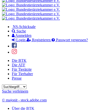
NS-Schicksale
Suche
Anmelden
Login
Registrieren
Passwort vergessen?
Die BTK
Die ATF
Für Tierärzte
Für Tierhalter
Presse
Suchbegriff
Suche verfeinern
© majonit - stock.adobe.com
Über die BTK