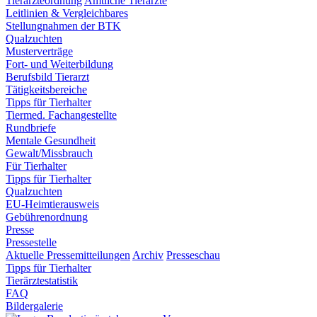
Tierärzteordnung
Amtliche Tierärzte
Leitlinien & Vergleichbares
Stellungnahmen der BTK
Qualzuchten
Musterverträge
Fort- und Weiterbildung
Berufsbild Tierarzt
Tätigkeitsbereiche
Tipps für Tierhalter
Tiermed. Fachangestellte
Rundbriefe
Mentale Gesundheit
Gewalt/Missbrauch
Für Tierhalter
Tipps für Tierhalter
Qualzuchten
EU-Heimtierausweis
Gebührenordnung
Presse
Pressestelle
Aktuelle Pressemitteilungen
Archiv
Presseschau
Tipps für Tierhalter
Tierärztestatistik
FAQ
Bildergalerie