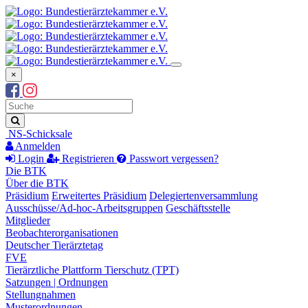
×
Suchbegriff
Suche
NS-Schicksale
Anmelden
Login
Registrieren
Passwort vergessen?
Die BTK
Über die BTK
Präsidium
Erweitertes Präsidium
Delegiertenversammlung
Ausschüsse/Ad-hoc-Arbeitsgruppen
Geschäftsstelle
Mitglieder
Beobachterorganisationen
Deutscher Tierärztetag
FVE
Tierärztliche Plattform Tierschutz (TPT)
Satzungen | Ordnungen
Stellungnahmen
Musterordnungen