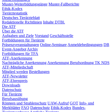
Muster-Weiterbildungsgänge
Muster-Fallberichte
Ethik-Kodex
Tierärztestatistik
Deutsches Tierärzteblatt
Redaktionelle Richtlinien
Inhalte DTBl.
Die ATF
Über die ATF
Aufgaben und Ziele
Vorstand
Geschäftsstelle
Fortbildungen für Tierärzte
Präsenzveranstaltungen
Online-Seminare
Anmeldebedingungen
DB
Event-Angebot
Archiv
Fortbildungen für TFA
ATF-Anerkennung
Nachträgliche Anerkennung
Anerkennung Berufsordnung TK NDS
ATF-Mitgliedschaft
Mitglied werden
Bestellungen
ATF-Newsletter
ATF-Ehrenpreis
Downloads
Datenschutz
Für Tierärzte
Berufsausübung
Röntgen und Strahlenschutz
UAW-Aufruf
GOT
Info- und
Merkblätter
FAQ
Datenschutz
Ethik-Kodex
Bundes-