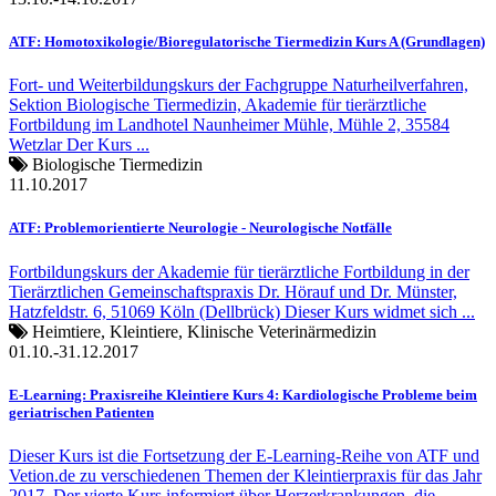
ATF: Homotoxikologie/Bioregulatorische Tiermedizin Kurs A (Grundlagen)
Fort- und Weiterbildungskurs der Fachgruppe Naturheilverfahren,
Sektion Biologische Tiermedizin, Akademie für tierärztliche
Fortbildung im Landhotel Naunheimer Mühle, Mühle 2, 35584
Wetzlar Der Kurs ...
Biologische Tiermedizin
11.10.2017
ATF: Problemorientierte Neurologie - Neurologische Notfälle
Fortbildungskurs der Akademie für tierärztliche Fortbildung in der
Tierärztlichen Gemeinschaftspraxis Dr. Hörauf und Dr. Münster,
Hatzfeldstr. 6, 51069 Köln (Dellbrück) Dieser Kurs widmet sich ...
Heimtiere, Kleintiere, Klinische Veterinärmedizin
01.10.-31.12.2017
E-Learning: Praxisreihe Kleintiere Kurs 4: Kardiologische Probleme beim
geriatrischen Patienten
Dieser Kurs ist die Fortsetzung der E-Learning-Reihe von ATF und
Vetion.de zu verschiedenen Themen der Kleintierpraxis für das Jahr
2017. Der vierte Kurs informiert über Herzerkrankungen, die ...