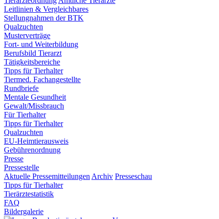
Tierärzteordnung
Amtliche Tierärzte
Leitlinien & Vergleichbares
Stellungnahmen der BTK
Qualzuchten
Musterverträge
Fort- und Weiterbildung
Berufsbild Tierarzt
Tätigkeitsbereiche
Tipps für Tierhalter
Tiermed. Fachangestellte
Rundbriefe
Mentale Gesundheit
Gewalt/Missbrauch
Für Tierhalter
Tipps für Tierhalter
Qualzuchten
EU-Heimtierausweis
Gebührenordnung
Presse
Pressestelle
Aktuelle Pressemitteilungen
Archiv
Presseschau
Tipps für Tierhalter
Tierärztestatistik
FAQ
Bildergalerie