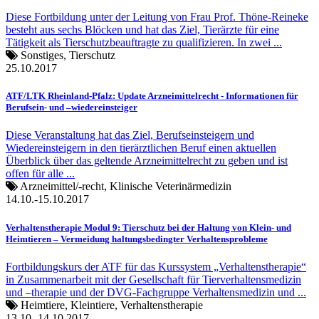
Diese Fortbildung unter der Leitung von Frau Prof. Thöne-Reineke
besteht aus sechs Blöcken und hat das Ziel, Tierärzte für eine
Tätigkeit als Tierschutzbeauftragte zu qualifizieren. In zwei ...
Sonstiges, Tierschutz
25.10.2017
ATF/LTK Rheinland-Pfalz: Update Arzneimittelrecht - Informationen für
Berufsein- und –wiedereinsteiger
Diese Veranstaltung hat das Ziel, Berufseinsteigern und
Wiedereinsteigern in den tierärztlichen Beruf einen aktuellen
Überblick über das geltende Arzneimittelrecht zu geben und ist
offen für alle ...
Arzneimittel/-recht, Klinische Veterinärmedizin
14.10.-15.10.2017
Verhaltenstherapie Modul 9: Tierschutz bei der Haltung von Klein- und
Heimtieren – Vermeidung haltungsbedingter Verhaltensprobleme
Fortbildungskurs der ATF für das Kurssystem „Verhaltenstherapie“
in Zusammenarbeit mit der Gesellschaft für Tierverhaltensmedizin
und –therapie und der DVG-Fachgruppe Verhaltensmedizin und ...
Heimtiere, Kleintiere, Verhaltenstherapie
13.10.-14.10.2017