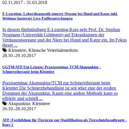
02.11.2017 - 31.03.2018
E-Learning: Labordiagnostik innerer Organe bei Hund und Katze inkl.
Webinar-basierter Live-Fallbesprechungen
In diesem fünfstündigen E-Learning-Kurs geht Prof. Dr. Stephan
Neumann (Universität Göttingen) auf Erkrankungen der
Verdauungsorgane und der Niere bei Hund und Katze ein. Im Fokus
dieser ...
Kleintiere, Klinische Veterinärmedizin
28.10.-29.10.2017
GGTM/ATF/Uni Leipzig: Praxisseminar TCM/Akupunktur -
Schmerztherapie beim Kleintier
Praxisseminar Akupunktur/TCM zur Schmerztherapie beim
Kleintier Die Schmerzbehandlung ist seit jeher eine der großen
Domänen der Akupunktur. Kaum eine andere Methode kann so
effektiv und schnell ...
Akupunktur, Kleintiere
26.10.-28.10.2017
ATF: Fortbildung für Tierärzte zur Qualifikation als Tierschutzbeauftragte -
Kurs 1