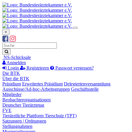
×
Suchbegriff
Suche
NS-Schicksale
Anmelden
Login
Registrieren
Passwort vergessen?
Die BTK
Über die BTK
Präsidium
Erweitertes Präsidium
Delegiertenversammlung
Ausschüsse/Ad-hoc-Arbeitsgruppen
Geschäftsstelle
Mitglieder
Beobachterorganisationen
Deutscher Tierärztetag
FVE
Tierärztliche Plattform Tierschutz (TPT)
Satzungen | Ordnungen
Stellungnahmen
Musterordnungen