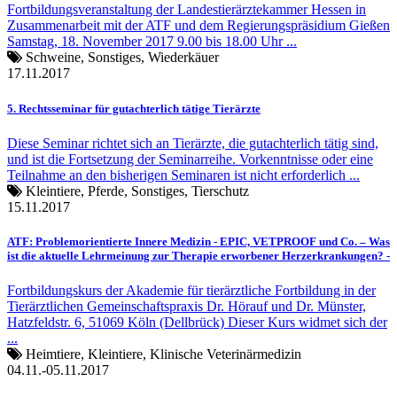
Fortbildungsveranstaltung der Landestierärztekammer Hessen in
Zusammenarbeit mit der ATF und dem Regierungspräsidium Gießen
Samstag, 18. November 2017 9.00 bis 18.00 Uhr ...
Schweine, Sonstiges, Wiederkäuer
17.11.2017
5. Rechtsseminar für gutachterlich tätige Tierärzte
Diese Seminar richtet sich an Tierärzte, die gutachterlich tätig sind,
und ist die Fortsetzung der Seminarreihe. Vorkenntnisse oder eine
Teilnahme an den bisherigen Seminaren ist nicht erforderlich ...
Kleintiere, Pferde, Sonstiges, Tierschutz
15.11.2017
ATF: Problemorientierte Innere Medizin - EPIC, VETPROOF und Co. – Was
ist die aktuelle Lehrmeinung zur Therapie erworbener Herzerkrankungen? -
Fortbildungskurs der Akademie für tierärztliche Fortbildung in der
Tierärztlichen Gemeinschaftspraxis Dr. Hörauf und Dr. Münster,
Hatzfeldstr. 6, 51069 Köln (Dellbrück) Dieser Kurs widmet sich der
...
Heimtiere, Kleintiere, Klinische Veterinärmedizin
04.11.-05.11.2017