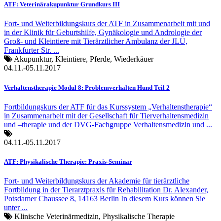
ATF: Veterinärakupunktur Grundkurs III
Fort- und Weiterbildungskurs der ATF in Zusammenarbeit mit und
in der Klinik für Geburtshilfe, Gynäkologie und Andrologie der
Groß- und Kleintiere mit Tierärztlicher Ambulanz der JLU,
Frankfurter Str. ...
Akupunktur, Kleintiere, Pferde, Wiederkäuer
04.11.-05.11.2017
Verhaltenstherapie Modul 8: Problemverhalten Hund Teil 2
Fortbildungskurs der ATF für das Kurssystem „Verhaltenstherapie“
in Zusammenarbeit mit der Gesellschaft für Tierverhaltensmedizin
und –therapie und der DVG-Fachgruppe Verhaltensmedizin und ...
04.11.-05.11.2017
ATF: Physikalische Therapie: Praxis-Seminar
Fort- und Weiterbildungskurs der Akademie für tierärztliche
Fortbildung in der Tierarztpraxis für Rehabilitation Dr. Alexander,
Potsdamer Chaussee 8, 14163 Berlin In diesem Kurs können Sie
unter ...
Klinische Veterinärmedizin, Physikalische Therapie