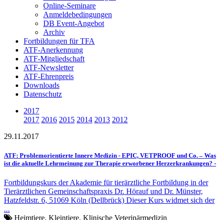
Online-Seminare
Anmeldebedingungen
DB Event-Angebot
Archiv
Fortbildungen für TFA
ATF-Anerkennung
ATF-Mitgliedschaft
ATF-Newsletter
ATF-Ehrenpreis
Downloads
Datenschutz
2017
2017
2016
2015
2014
2013
2012
29.11.2017
ATF: Problemorientierte Innere Medizin - EPIC, VETPROOF und Co. – Was
ist die aktuelle Lehrmeinung zur Therapie erworbener Herzerkrankungen? -
Fortbildungskurs der Akademie für tierärztliche Fortbildung in der
Tierärztlichen Gemeinschaftspraxis Dr. Hörauf und Dr. Münster,
Hatzfeldstr. 6, 51069 Köln (Dellbrück) Dieser Kurs widmet sich der
...
Heimtiere, Kleintiere, Klinische Veterinärmedizin