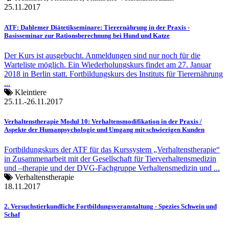
25.11.2017
ATF: Dahlemer Diätetikseminare: Tierernährung in der Praxis -
Basisseminar zur Rationsberechnung bei Hund und Katze
Der Kurs ist ausgebucht. Anmeldungen sind nur noch für die
Warteliste möglich. Ein Wiederholungskurs findet am 27. Januar
2018 in Berlin statt. Fortbildungskurs des Instituts für Tierernährung
...
Kleintiere
25.11.-26.11.2017
Verhaltenstherapie Modul 10: Verhaltensmodifikation in der Praxis /
Aspekte der Humanpsychologie und Umgang mit schwierigen Kunden
Fortbildungskurs der ATF für das Kurssystem „Verhaltenstherapie“
in Zusammenarbeit mit der Gesellschaft für Tierverhaltensmedizin
und –therapie und der DVG-Fachgruppe Verhaltensmedizin und ...
Verhaltenstherapie
18.11.2017
2. Versuchstierkundliche Fortbildungsveranstaltung - Spezies Schwein und
Schaf