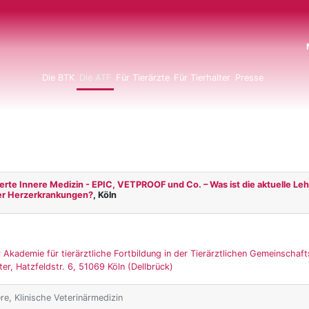
N
Die BTK
Die ATF
Für Tierärzte
Für Tierhalter
Presse
erte Innere Medizin - EPIC, VETPROOF und Co. – Was ist die aktuelle Le
er Herzerkrankungen?
, Köln
 Akademie für tierärztliche Fortbildung in der Tierärztlichen Gemeinschaft
er, Hatzfeldstr. 6, 51069 Köln (Dellbrück)
ere, Klinische Veterinärmedizin