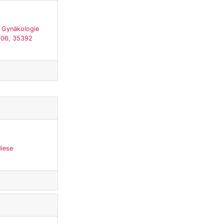
, Gynäkologie
 106, 35392
diese