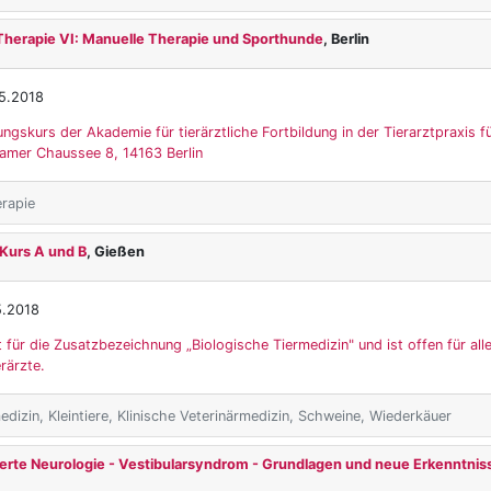
Therapie VI: Manuelle Therapie und Sporthunde
, Berlin
5.2018
ungskurs der Akademie für tierärztliche Fortbildung in der Tierarztpraxis fü
damer Chaussee 8, 14163 Berlin
rapie
 Kurs A und B
, Gießen
5.2018
t für die Zusatzbezeichnung „Biologische Tiermedizin" und ist offen für alle
rärzte.
dizin, Kleintiere, Klinische Veterinärmedizin, Schweine, Wiederkäuer
erte Neurologie - Vestibularsyndrom - Grundlagen und neue Erkenntnis