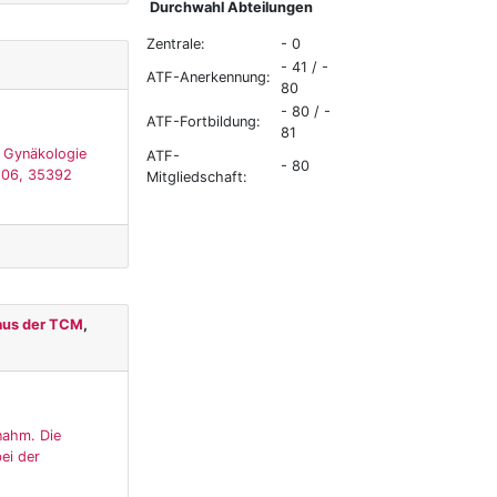
Durchwahl Abteilungen
Zentrale:
- 0
- 41 / -
ATF-Anerkennung:
80
- 80 / -
ATF-Fortbildung:
81
, Gynäkologie
ATF-
- 80
 106, 35392
Mitgliedschaft:
 aus der TCM
,
nahm. Die
ei der