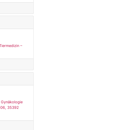
Tiermedizin –
, Gynäkologie
 106, 35392