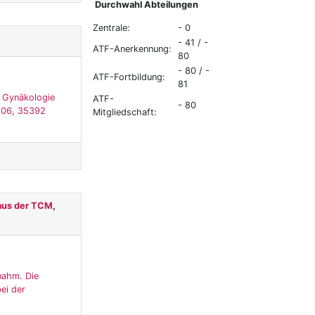
Durchwahl Abteilungen
Zentrale:
- 0
- 41 / -
ATF-Anerkennung:
80
- 80 / -
ATF-Fortbildung:
81
, Gynäkologie
ATF-
- 80
 106, 35392
Mitgliedschaft:
 aus der TCM
,
nahm. Die
ei der