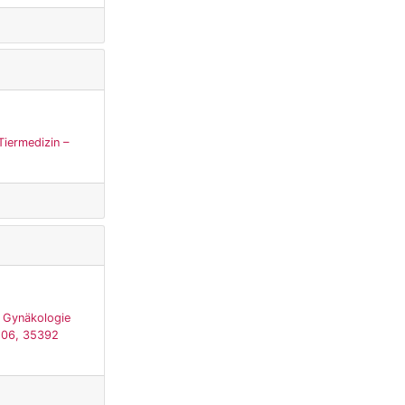
Tiermedizin –
, Gynäkologie
 106, 35392