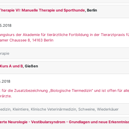
Therapie VI: Manuelle Therapie und Sporthunde
, Berlin
5.2018
ungskurs der Akademie für tierärztliche Fortbildung in der Tierarztpraxis fü
damer Chaussee 8, 14163 Berlin
rapie
 Kurs A und B
, Gießen
5.2018
t für die Zusatzbezeichnung „Biologische Tiermedizin" und ist offen für alle
rärzte.
dizin, Kleintiere, Klinische Veterinärmedizin, Schweine, Wiederkäuer
erte Neurologie - Vestibularsyndrom - Grundlagen und neue Erkenntnis