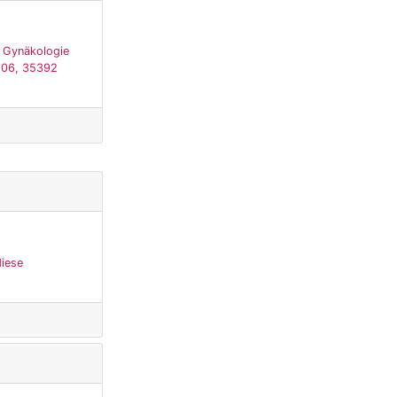
, Gynäkologie
 106, 35392
diese