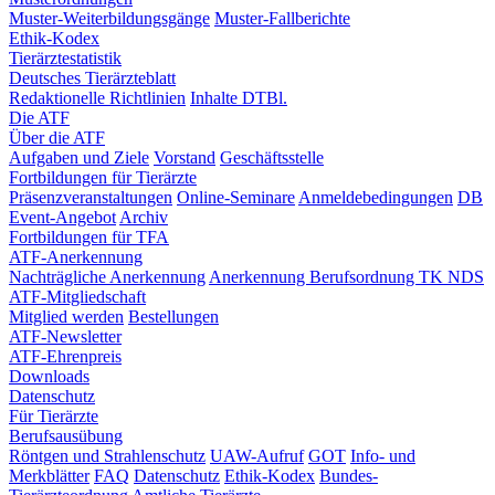
Muster-Weiterbildungsgänge
Muster-Fallberichte
Ethik-Kodex
Tierärztestatistik
Deutsches Tierärzteblatt
Redaktionelle Richtlinien
Inhalte DTBl.
Die ATF
Über die ATF
Aufgaben und Ziele
Vorstand
Geschäftsstelle
Fortbildungen für Tierärzte
Präsenzveranstaltungen
Online-Seminare
Anmeldebedingungen
DB
Event-Angebot
Archiv
Fortbildungen für TFA
ATF-Anerkennung
Nachträgliche Anerkennung
Anerkennung Berufsordnung TK NDS
ATF-Mitgliedschaft
Mitglied werden
Bestellungen
ATF-Newsletter
ATF-Ehrenpreis
Downloads
Datenschutz
Für Tierärzte
Berufsausübung
Röntgen und Strahlenschutz
UAW-Aufruf
GOT
Info- und
Merkblätter
FAQ
Datenschutz
Ethik-Kodex
Bundes-