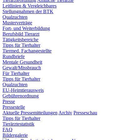
Tierärzteordnung
Amtliche Tierärzte
Leitlinien & Vergleichbares
Stellungnahmen der BTK
Qualzuchten
Musterverträge
Fort- und Weiterbildung
Berufsbild Tierarzt
Tätigkeitsbereiche
Tipps für Tierhalter
Tiermed. Fachangestellte
Rundbriefe
Mentale Gesundheit
Gewalt/Missbrauch
Für Tierhalter
Tipps für Tierhalter
Qualzuchten
EU-Heimtierausweis
Gebührenordnung
Presse
Pressestelle
Aktuelle Pressemitteilungen
Archiv
Presseschau
Tipps für Tierhalter
Tierärztestatistik
FAQ
Bildergalerie